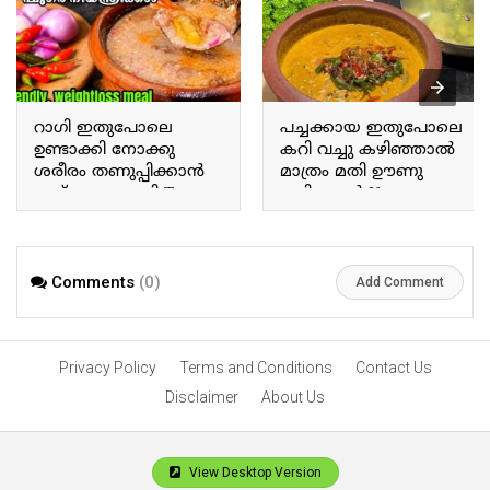
റാഗി ഇതുപോലെ
പച്ചക്കായ ഇതുപോലെ
ഉണ്ടാക്കി നോക്കു
കറി വച്ചു കഴിഞ്ഞാൽ
ശരീരം തണുപ്പിക്കാൻ
മാത്രം മതി ഊണു
ഇത് മാത്രം മതി Try
കഴിക്കാൻ If you prepare
making ragi this way; this
a curry with raw plantains
alone is enough to cool
this way, that alone is
the body.
enough for a meal.
Comments
(0)
Add Comment
Privacy Policy
Terms and Conditions
Contact Us
Disclaimer
About Us
View Desktop Version