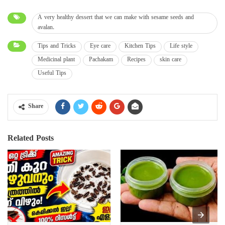
A very healthy dessert that we can make with sesame seeds and
avalan.
Tips and Tricks
Eye care
Kitchen Tips
Life style
Medicinal plant
Pachakam
Recipes
skin care
Useful Tips
Share
Related Posts