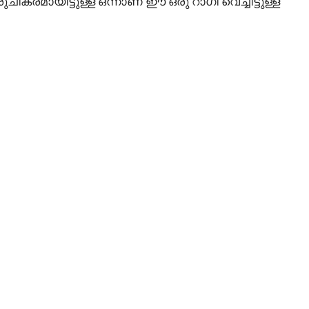
 രുചികരമായിട്ടുള്ള ഒന്നാണ് ഈ ഒരു റാഗി വെച്ചിട്ടുള്ള