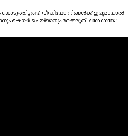
കൊടുത്തിട്ടുണ്ട്. വീഡിയോ നിങ്ങൾക്ക് ഇഷ്ടമായാൽ
െയർ ചെയ്യാനും മറക്കരുത്. Video credits :