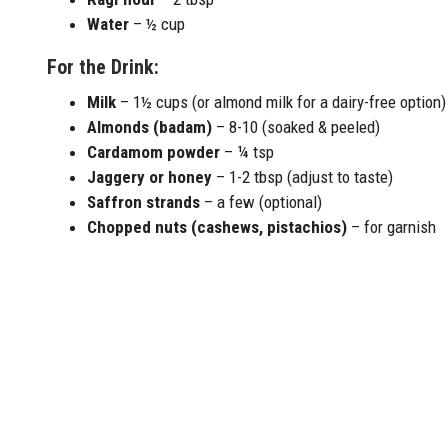
Water
– ½ cup
For the Drink:
Milk
– 1½ cups (or almond milk for a dairy-free option)
Almonds (badam)
– 8-10 (soaked & peeled)
Cardamom powder
– ¼ tsp
Jaggery or honey
– 1-2 tbsp (adjust to taste)
Saffron strands
– a few (optional)
Chopped nuts (cashews, pistachios)
– for garnish