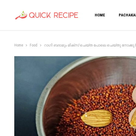
HOME
PACHAKA
Home
Food
റാഗി ബദാമും മിക്സ് ചെയ്ത പോലെ ചെയ്തു നോക്കൂ Badam R