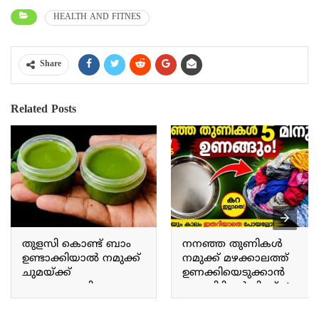
HEALTH AND FITNES
Share
Related Posts
തുളസി കൊണ്ട് ബാം
നനഞ്ഞ തുണികൾ
ഉണ്ടാക്കിയാൽ നമുക്ക്
നമുക്ക് മഴക്കാലത്ത്
ചുമയ്ക്ക്
ഉണക്കിയെടുക്കാൻ
ജലദോഷത്തിനും
ഒരു കിടിലൻ ട്രിക്ക്. A
ഇതൊരു പരിഹാരം
great trick to dry wet
മാർഗമാണ്. Making a
clothes during the rainy