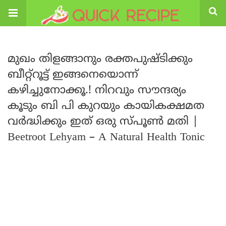
മുഖം തിളങ്ങാനും രക്തപുഷ്ടിക്കും
ബീറ്റ്റൂട്ട് ഇങ്ങനെയൊന്ന്
കഴിച്ചുനോക്കൂ.! നിറവും സൗന്ദര്യം
കൂടും ബി പി കുറയും കായികക്ഷമത
വർദ്ധിക്കും ഇത് ഒരു സ്പൂൺ മതി |
Beetroot Lehyam – A Natural Health Tonic