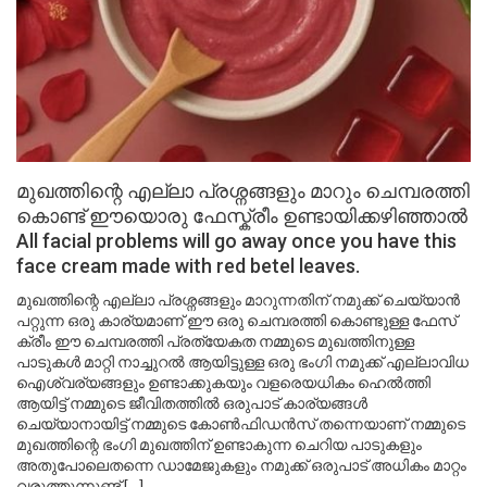
മുഖത്തിന്റെ എല്ലാ പ്രശ്നങ്ങളും മാറും ചെമ്പരത്തി
കൊണ്ട് ഈയൊരു ഫേസ്ക്രീം ഉണ്ടായിക്കഴിഞ്ഞാൽ
All facial problems will go away once you have this
face cream made with red betel leaves.
മുഖത്തിന്റെ എല്ലാ പ്രശ്നങ്ങളും മാറുന്നതിന് നമുക്ക് ചെയ്യാൻ
പറ്റുന്ന ഒരു കാര്യമാണ് ഈ ഒരു ചെമ്പരത്തി കൊണ്ടുള്ള ഫേസ്
ക്രീം ഈ ചെമ്പരത്തി പ്രത്യേകത നമ്മുടെ മുഖത്തിനുള്ള
പാടുകൾ മാറ്റി നാച്ചുറൽ ആയിട്ടുള്ള ഒരു ഭംഗി നമുക്ക് എല്ലാവിധ
ഐശ്വര്യങ്ങളും ഉണ്ടാക്കുകയും വളരെയധികം ഹെൽത്തി
ആയിട്ട് നമ്മുടെ ജീവിതത്തിൽ ഒരുപാട് കാര്യങ്ങൾ
ചെയ്യാനായിട്ട് നമ്മുടെ കോൺഫിഡൻസ് തന്നെയാണ് നമ്മുടെ
മുഖത്തിന്റെ ഭംഗി മുഖത്തിന് ഉണ്ടാകുന്ന ചെറിയ പാടുകളും
അതുപോലെതന്നെ ഡാമേജുകളും നമുക്ക് ഒരുപാട് അധികം മാറ്റം
വരുത്തുന്നുണ്ട് […]