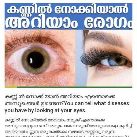
കണ്ണിൽ നോക്കിയാൽ അറിയാം എന്തൊക്കെ
അസുഖങ്ങൾ ഉണ്ടെന്ന് You can tell what diseases
you have by looking at your eyes.
കണ്ണിൽ നോക്കിയാൽ അറിയാം നമുക്ക് എന്തൊക്കെ
അസുഖങ്ങളുണ്ടെന്ന് അതുപോലെ നമുക്ക് അസുഖങ്ങളെ കുറിച്ച്
അറിയാൻ പറ്റുന്ന ഒരു കാര്യമാ നമ്മുടെ കണ്ണിനു വരുന്ന