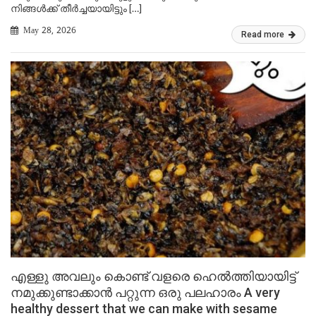
നിങ്ങൾക്ക് തീർച്ചയായിട്ടും […]
May 28, 2026
Read more
എള്ളു അവലും കൊണ്ട് വളരെ ഹെൽത്തിയായിട്ട്
നമുക്കുണ്ടാക്കാൻ പറ്റുന്ന ഒരു പലഹാരം A very
healthy dessert that we can make with sesame