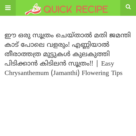
ഈ ഒരു സൂത്രം ചെയ്താൽ മതി ജമന്തി
കാട് പോലെ വളരും! എണ്ണിയാൽ
തീരാത്തത്ര മുട്ടുകൾ കുലകുത്തി
പിടിക്കാൻ കിടിലൻ സൂത്രം!! | Easy
Chrysanthemum (Jamanthi) Flowering Tips