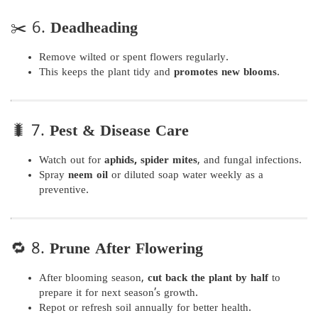
✂️ 6.
Deadheading
Remove wilted or spent flowers regularly.
This keeps the plant tidy and
promotes new blooms
.
🐛 7.
Pest & Disease Care
Watch out for
aphids, spider mites
, and fungal infections.
Spray
neem oil
or diluted soap water weekly as a
preventive.
🔁 8.
Prune After Flowering
After blooming season,
cut back the plant by half
to
prepare it for next season’s growth.
Repot or refresh soil annually for better health.