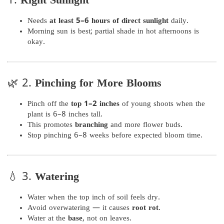
1.
Right Sunlight
Needs
at least 5–6 hours of direct sunlight
daily.
Morning sun is best; partial shade in hot afternoons is
okay.
🌿 2.
Pinching for More Blooms
Pinch off the
top 1–2 inches
of young shoots when the
plant is 6–8 inches tall.
This promotes
branching
and more flower buds.
Stop pinching 6–8 weeks before expected bloom time.
💧 3.
Watering
Water when the top inch of soil feels dry.
Avoid overwatering — it causes
root rot
.
Water at the
base
, not on leaves.