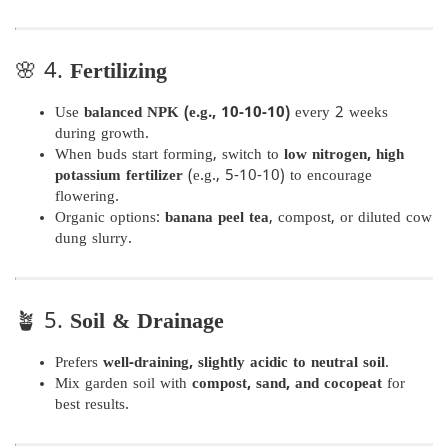
🌸 4.
Fertilizing
Use
balanced NPK (e.g., 10-10-10)
every 2 weeks
during growth.
When buds start forming, switch to
low nitrogen, high
potassium fertilizer
(e.g., 5-10-10) to encourage
flowering.
Organic options:
banana peel tea
, compost, or diluted cow
dung slurry.
🪴 5.
Soil & Drainage
Prefers
well-draining, slightly acidic to neutral soil
.
Mix garden soil with
compost, sand, and cocopeat
for
best results.