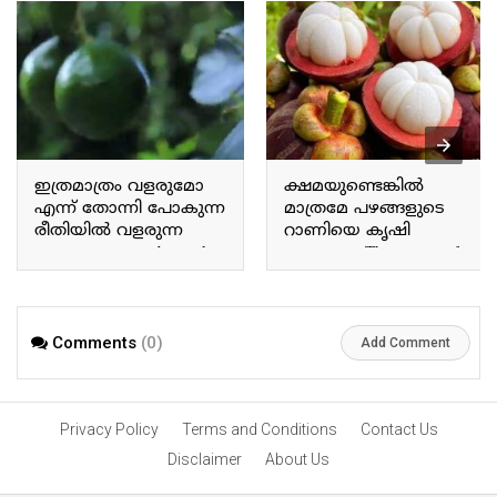
ഇത്രമാത്രം വളരുമോ
ക്ഷമയുണ്ടെങ്കിൽ
എന്ന് തോന്നി പോകുന്ന
മാത്രമേ പഴങ്ങളുടെ
രീതിയിൽ വളരുന്ന
റാണിയെ കൃഷി
അവക്കാഡോ Avocado
ചെയ്യാവൂ The queen of
grows in a way that makes
fruits can only be
you wonder if it will grow
cultivated with patience.
this much.
Comments
(0)
Add Comment
Privacy Policy
Terms and Conditions
Contact Us
Disclaimer
About Us