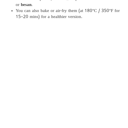
or
besan
.
You can also bake or air-fry them (at 180°C / 350°F for
15–20 mins) for a healthier version.