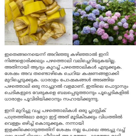
ഇതെങ്ങനെയെന്ന് അറിഞ്ഞു കഴിഞ്ഞാൽ ഇനി
നിങ്ങളൊരിക്കലും പഴത്തൊലി വലിച്ചെറിയുകയില്ല.
അതിനായി ആദ്യം കുറച്ച് പഴത്തൊലികൾ എടുക്കുക.
ശേഷം അവ തണ്ടൊഴികെ ചെറിയ കഷണങ്ങളാക്കി
മുറിച്ചെടുക്കുക. ധാരാളം പോഷകങ്ങൾ അടങ്ങിയ
പഴത്തൊലി ഒരു നാച്ചുറൽ വളമാണ്. ഇതിലെ പൊട്ടാസ്യം
ചെടികളുടെ വേരുകളെ ബലപ്പെടുത്താനും പൂച്ചെടികളിൽ
ധാരാളം പൂവിരിയിക്കാനും സഹായിക്കുന്നു.
ഇനി മുറിച്ചു വച്ച പഴത്തൊലികൾ ഒരു പ്ലാസ്റ്റിക്
പാത്രത്തിലോ മറ്റോ ഇട്ട് അത് മൂടികിടക്കും വിധത്തിൽ
വെള്ളം ഒഴിച്ച് കൊടുക്കുക. നന്നായി
ഇളക്കിക്കൊടുത്തതിന് ശേഷം നല്ല പോലെ അടച്ചു വച്ച്