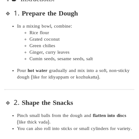
🔹 1.
Prepare the Dough
In a mixing bowl, combine:
Rice flour
Grated coconut
Green chilies
Ginger, curry leaves
Cumin seeds, sesame seeds, salt
Pour
hot water
gradually and mix into a soft, non-sticky
dough (like for idiyappam or kozhukatta).
🔹 2.
Shape the Snacks
Pinch small balls from the dough and
flatten into discs
(like thick vada).
You can also roll into sticks or small cylinders for variety.