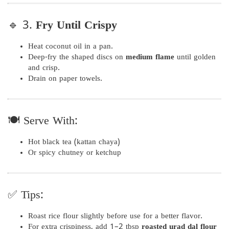
🔹 3.
Fry Until Crispy
Heat coconut oil in a pan.
Deep-fry the shaped discs on
medium flame
until golden
and crisp.
Drain on paper towels.
🍽️ Serve With:
Hot black tea (kattan chaya)
Or spicy chutney or ketchup
✅ Tips:
Roast rice flour slightly before use for a better flavor.
For extra crispiness, add 1–2 tbsp
roasted urad dal flour