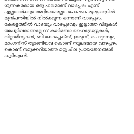
ഗുണകരമായ ഒരു ഫലമാണ് വാഴപ്പഴം എന്ന്
എല്ലാവർക്കും അറിയാമല്ലോ. പോഷക മൂല്യങ്ങളിൽ
മുൻപന്തിയിൽ നിൽക്കുന്ന ഒന്നാണ് വാഴപ്പഴം.
കേരളത്തിൽ വാഴയും വാഴപ്പഴവും ഇല്ലാത്ത വീടുകൾ
അപൂർവമാണല്ലേ??? കാർബോ ഹൈഡ്രേറ്റുകൾ,
വിറ്റാമിനുകൾ, ബി കോംപ്ലക്സ്, ഇരുമ്പ്, പൊട്ടാസ്യം,
മാംഗനീസ് തുടങ്ങിയവ കൊണ്ട് സുലഭമായ വാഴപ്പഴം
കൊണ്ട് നമുക്കറിയാത്ത മറ്റു ചില പ്രയോജനങ്ങൾ
കൂടിയുണ്ട്.