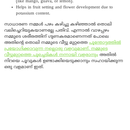
(like mango, guava, or lemon).
Helps in fruit setting and flower development due to
potassium content.
സാധാരണ നമ്മൾ പഴം കഴിച്ചു കഴിഞ്ഞാൽ തൊലി
വലിച്ചെറിയുകയാണല്ലേ പതിവ്. എന്നാൽ വാഴപ്പഴം
നമ്മുടെ ശരീരത്തിന് ഗുണകരമാണെന്നത് പോലെ
അതിന്റെ തൊലി നമ്മുടെ വീട്ടു മുറ്റത്തെ
പൂന്തോട്ടത്തിൽ
പ്രയോഗിക്കാവുന്ന നല്ലൊരു വളവുമാണ്. നമ്മുടെ
വീട്ടുമുറ്റത്തെ പൂച്ചെടികൾ നന്നായി വളരാനും
അതിൽ
നിറയെ പൂവുകൾ ഉണ്ടാക്കിയെടുക്കാനും സഹായിക്കുന്ന
ഒരു വളമാണ് ഇത്.