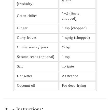
¼ cup
(fresh/dry)
1–2 (finely
Green chilies
chopped)
Ginger
1 tsp (chopped)
Curry leaves
1 sprig (chopped)
Cumin seeds / jeera
½ tsp
Sesame seeds (optional)
1 tsp
Salt
To taste
Hot water
As needed
Coconut oil
For deep frying
👨‍🍳 Instructions: