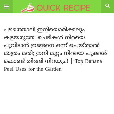
പഴത്തൊലി ഇനിയൊരിക്കലും
കളയരുതേ! ചെടികൾ നിറയെ
പൂവിടാൻ ഇങ്ങനെ ഒന്ന് ചെയ്താൽ
മാത്രം മതി; ഇനി മുറ്റം നിറയെ പൂക്കൾ
കൊണ്ട് തിങ്ങി നിറയും!! | Top Banana
Peel Uses for the Garden