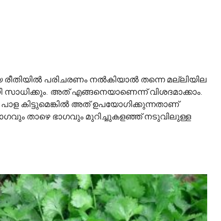
റിയ രീതിയിൽ പരിചരണം നൽകിയാൽ തന്നെ മല്ലിയില
യി സാധിക്കും. അത് എങ്ങനെയാണെന്ന് വിശദമാക്കാം.
പാള കിട്ടുമെങ്കിൽ അത് ഉപയോഗിക്കുന്നതാണ്
ഗവും താഴെ ഭാഗവും മുറിച്ചുകളഞ്ഞ് നടുവിലുള്ള