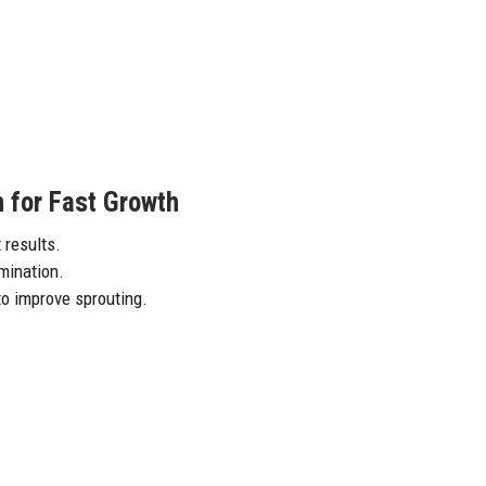
 for Fast Growth
 results.
mination.
o improve sprouting.