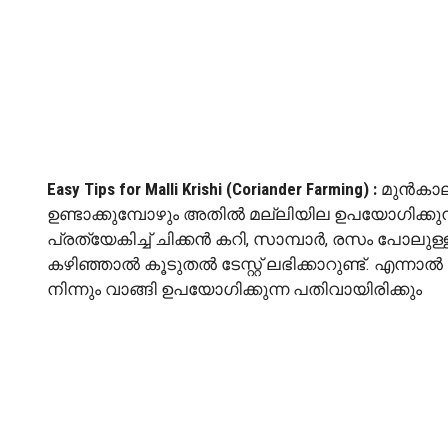
Easy Tips for Malli Krishi (Coriander Farming) :
മുൻകാലങ
ഉണ്ടാക്കുമ്പോഴും അതിൽ മല്ലിയില ഉപയോഗിക്കുന
പ്രത്യേകിച്ച് ചിക്കൻ കറി, സാമ്പാർ, രസം പോലുള്
കഴിഞ്ഞാൽ കൂടുതൽ ടേസ്റ്റ് ലഭിക്കാറുണ്ട്. എന
നിന്നും വാങ്ങി ഉപയോഗിക്കുന്ന പതിവായിരിക്കും