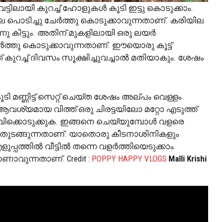
ചുവട്ടിലായി കുറച്ച് ഹോളുകൾ കൂടി ഇട്ടു കൊടുക്കാം.
ല പൊടിച്ചു ചേർത്തു കൊടുക്കാവുന്നതാണ്. കരിയില
ന്നു കിട്ടും. അതിന് മുകളിലായി ഒരു ലയർ
 ചേർത്തു കൊടുക്കാവുന്നതാണ്. ഈയൊരു കൂട്ട്
ത് കുറച്ച് ദിവസം സൂക്ഷിച്ചുവച്ചാൽ മതിയാകും. ശേഷം
 മണ്ണിട്ട് സെറ്റ് ചെയ്ത ശേഷം അല്പം വെള്ളം
ശ്യമായ വിത്ത് ഒരു ചിരട്ടയിലോ മറ്റോ എടുത്ത്
പാവിക്കൊടുക്കുക. ഇങ്ങനെ ചെയ്യുമ്പോൾ വളരെ
്നു തുടങ്ങുന്നതാണ്. യാതൊരു കീടനാശിനികളും
്പത്തിൽ വീട്ടിൽ തന്നെ വളർത്തിയെടുക്കാം.
വുന്നതാണ്. Credit :
POPPY HAPPY VLOGS
Malli Krishi