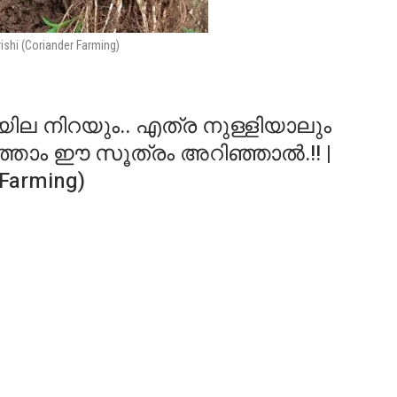
rishi (Coriander Farming)
ിയില നിറയും.. എത്ര നുള്ളിയാലും
ർത്താം ഈ സൂത്രം അറിഞ്ഞാൽ.!! |
 Farming)