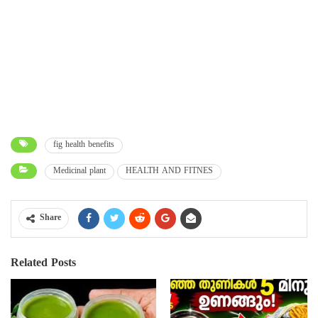
fig health benefits
Medicinal plant
HEALTH AND FITNES
Share
Related Posts