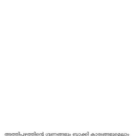
അത്തിപ്പഴത്തിന്റെ ഗുണങ്ങളും ബാക്കി കാര്യങ്ങളുമെല്ലാം