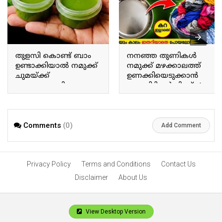
തുളസി കൊണ്ട് ബാം
നനഞ്ഞ തുണികൾ
ഉണ്ടാക്കിയാൽ നമുക്ക്
നമുക്ക് മഴക്കാലത്ത്
ചുമയ്ക്ക്
ഉണക്കിയെടുക്കാൻ
ജലദോഷത്തിനും
ഒരു കിടിലൻ ട്രിക്ക്. A
ഇതൊരു പരിഹാരം
great trick to dry wet
മാർഗമാണ്. Making a
clothes during the rainy
balm using Tulsi provides
season
a remedy for coughs and
Comments
(0)
Add Comment
colds.
Privacy Policy
Terms and Conditions
Contact Us
Disclaimer
About Us
View Desktop Version