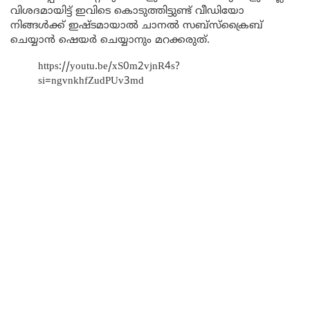
വിശദമായിട്ട് ഇവിടെ കൊടുത്തിട്ടുണ്ട് വീഡിയോ
നിങ്ങൾക്ക് ഇഷ്ടമായാൽ ചാനൽ സബ്സ്ക്രൈബ്
ചെയ്യാൻ ഷെയർ ചെയ്യാനും മറക്കരുത്.
https://youtu.be/xS0m2vjnR4s?
si=ngvnkhfZudPUv3md