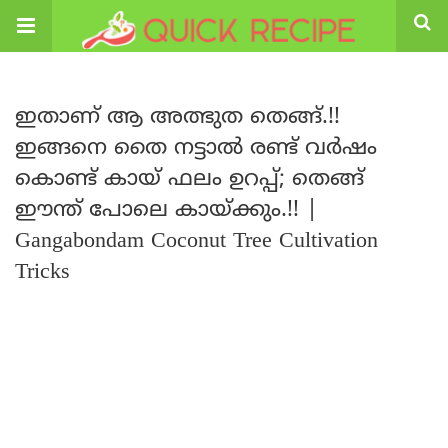
ഇതാണ് ആ അത്ഭുത തെങ്ങ്.!!
ഇങ്ങനെ തൈ നട്ടാൽ രണ്ട് വർഷം
കൊണ്ട് കായ് ഫലം ഉറപ്പ്; തെങ്ങ്
ഈന്ത് പോലെ കായ്ക്കും.!! |
Gangabondam Coconut Tree Cultivation
Tricks