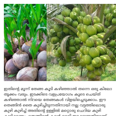
ഇതിന്റെ മൂന്ന് തേങ്ങ കൂടി കഴിഞ്ഞാൽ തന്നെ ഒരു കിലോ
തൂക്കം വരും. ഇടക്കിടെ വളപ്രയോഗം കൂടെ ചെയ്ത്
കഴിഞ്ഞാൽ നിറയെ തേങ്ങകൾ വിളയിച്ചെടുക്കാം. ഈ
തെങ്ങിൻ തൈ കുഴിച്ചിടുന്നതിനായി നല്ല വട്ടത്തിലൊരു
കുഴി കുഴിച്ച് അതിന്റെ ഉള്ളിൽ മറ്റൊരു ചെറിയ കുഴി