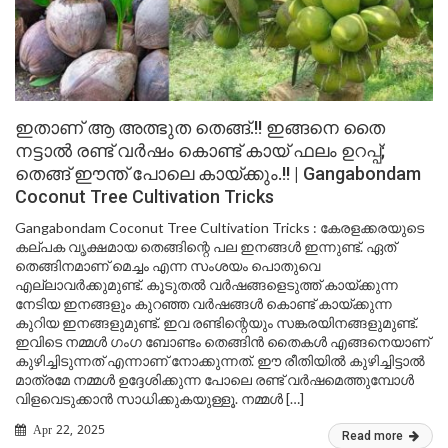
ഇതാണ് ആ അത്ഭുത തെങ്ങ്.!! ഇങ്ങനെ തൈ
നട്ടാൽ രണ്ട് വർഷം കൊണ്ട് കായ് ഫലം ഉറപ്പ്;
തെങ്ങ് ഈന്ത് പോലെ കായ്ക്കും.!! | Gangabondam
Coconut Tree Cultivation Tricks
Gangabondam Coconut Tree Cultivation Tricks : കേരളക്കരയുടെ
കല്പക വൃക്ഷമായ തെങ്ങിന്റെ പല ഇനങ്ങൾ ഇന്നുണ്ട്. ഏത്
തെങ്ങിനമാണ് മെച്ചം എന്ന സംശയം പൊതുവെ
എല്ലാവർക്കുമുണ്ട്. കൂടുതൽ വർഷങ്ങളെടുത്ത് കായ്ക്കുന്ന
നേടിയ ഇനങ്ങളും കുറഞ്ഞ വർഷങ്ങൾ കൊണ്ട് കായ്ക്കുന്ന
കുറിയ ഇനങ്ങളുമുണ്ട്. ഇവ രണ്ടിന്റെയും സങ്കരയിനങ്ങളുമുണ്ട്.
ഇവിടെ നമ്മൾ ഗംഗ ബോണ്ടം തെങ്ങിൻ തൈകൾ എങ്ങനെയാണ്
കുഴിച്ചിടുന്നത് എന്നാണ് നോക്കുന്നത്. ഈ രീതിയിൽ കുഴിച്ചിട്ടാൽ
മാത്രമേ നമ്മൾ ഉദ്ദേശിക്കുന്ന പോലെ രണ്ട് വർഷമെത്തുമ്പോൾ
വിളവെടുക്കാൻ സാധിക്കുകയുള്ളൂ. നമ്മൾ […]
Apr 22, 2025
Read more