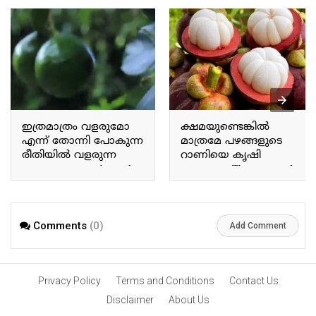
ഇത്രമാത്രം വളരുമോ
ക്ഷമയുണ്ടെങ്കിൽ
എന്ന് തോന്നി പോകുന്ന
മാത്രമേ പഴങ്ങളുടെ
രീതിയിൽ വളരുന്ന
റാണിയെ കൃഷി
അവക്കാഡോ Avocado
ചെയ്യാവൂ The queen of
grows in a way that makes
fruits can only be
you wonder if it will grow
cultivated with patience.
this much.
Comments
(0)
Add Comment
Privacy Policy
Terms and Conditions
Contact Us
Disclaimer
About Us