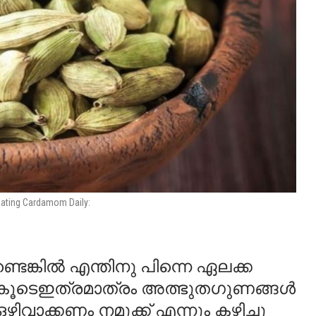
 Eating Cardamom Daily:
െങ്കിൽ എന്തിനു പിന്നെ ഏലക്ക
്ചു കൂടെഇത്രമാത്രം അത്ഭുതഗുണങ്ങൾ
ഴിവാക്കണം നമുക്ക് എന്നും കഴിച്ചു