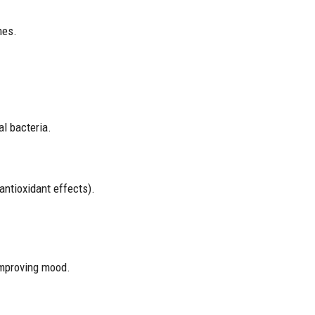
mes.
l bacteria.
antioxidant effects).
improving mood.