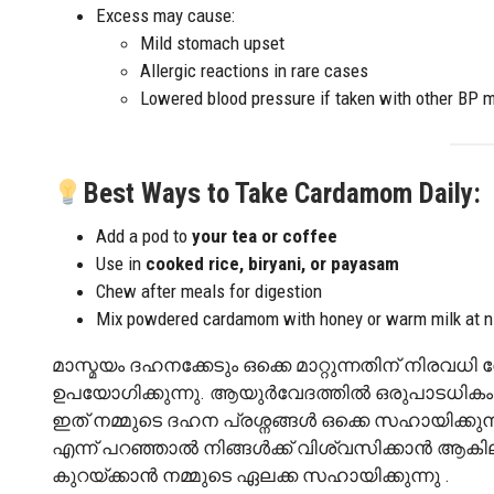
Excess may cause:
Mild stomach upset
Allergic reactions in rare cases
Lowered blood pressure if taken with other BP 
Best Ways to Take Cardamom Daily:
Add a pod to
your tea or coffee
Use in
cooked rice, biryani, or payasam
Chew after meals for digestion
Mix powdered cardamom with honey or warm milk at n
മാസ്മയം ദഹനക്കേടും ഒക്കെ മാറ്റുന്നതിന് നിരവധ
ഉപയോഗിക്കുന്നു. ആയുർവേദത്തിൽ ഒരുപാടധികം
ഇത് നമ്മുടെ ദഹന പ്രശ്നങ്ങൾ ഒക്കെ സഹായിക്കുന
എന്ന് പറഞ്ഞാൽ നിങ്ങൾക്ക് വിശ്വസിക്കാൻ ആകില
കുറയ്ക്കാൻ നമ്മുടെ ഏലക്ക സഹായിക്കുന്നു .