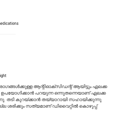
medications
ight
ി രോഗങ്ങൾക്കുള്ള ആന്റിഓക്സിഡന്റ് ആയിട്ടും ഏലക്ക
 ഉപയോഗിക്കാൻ പറയുന്ന ഒന്നുതന്നെയാണ് ഏലക്ക
്നു. തടി കുറയ്ക്കാൻ തയ്യാറായി സഹായിക്കുന്നു
്ല ശരിക്കും സത്യമാണ് ഡിവൈറ്റിൽ കൊഴുപ്പ്