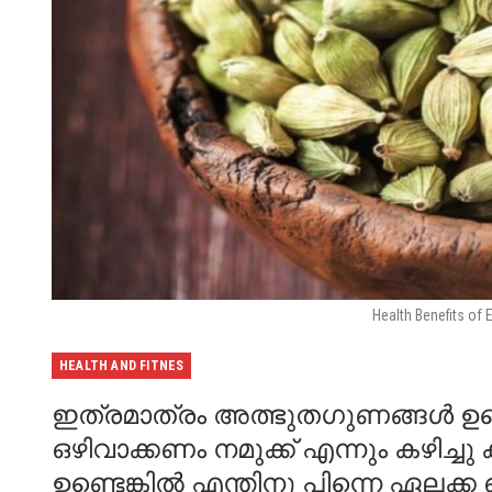
Health Benefits of
HEALTH AND FITNES
ഇത്രമാത്രം അത്ഭുതഗുണങ്ങൾ ഉണ്ട
ഒഴിവാക്കണം നമുക്ക് എന്നും കഴിച
ഉണ്ടെങ്കിൽ എന്തിനു പിന്നെ ഏലക്ക ഒ