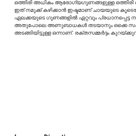
ഒത്തിരി അധികം ആരോഗ്യഗുണങ്ങളുള്ള ഒത്തിരി 
ഇത് നമുക്ക് കഴിക്കാൻ ഇഷ്ടമാണ് ചായയുടെ കൂടെയ
ഏലക്കയുടെ ഗുണങ്ങളിൽ ഏറ്റവും പ്രധാനപ്പെട്ട നമ
അതുപോലെ അണുബാധകൾ തടയാനും ഒക്കെ സഹായിക്
അടങ്ങിയിട്ടുള്ള ഒന്നാണ്. രക്തസമ്മർദ്ദം കുറയ്ക്കു