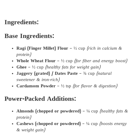
Ingredients:
Base Ingredients:
Ragi (Finger Millet) Flour
– ½ cup
(rich in calcium &
protein)
Whole Wheat Flour
– ½ cup
(for fiber and energy boost)
Ghee
– ½ cup
(healthy fats for weight gain)
Jaggery (grated) / Dates Paste
– ¾ cup
(natural
sweetener & iron-rich)
Cardamom Powder
– ½ tsp
(for flavor & digestion)
Power-Packed Additions:
Almonds (chopped or powdered)
– ¼ cup
(healthy fats &
protein)
Cashews (chopped or powdered)
– ¼ cup
(boosts energy
& weight gain)