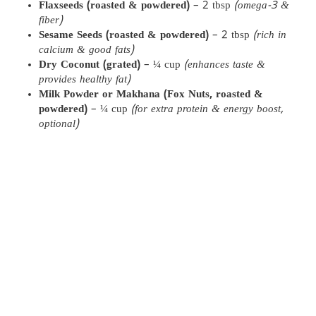
Flaxseeds (roasted & powdered)
– 2 tbsp
(omega-3 &
fiber)
Sesame Seeds (roasted & powdered)
– 2 tbsp
(rich in
calcium & good fats)
Dry Coconut (grated)
– ¼ cup
(enhances taste &
provides healthy fat)
Milk Powder or Makhana (Fox Nuts, roasted &
powdered)
– ¼ cup
(for extra protein & energy boost,
optional)