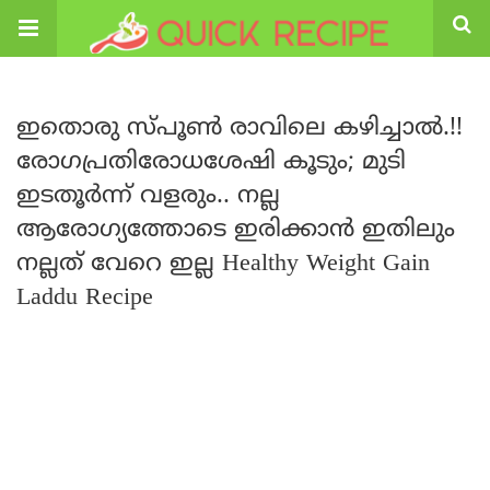
ഇതൊരു സ്പൂൺ രാവിലെ കഴിച്ചാൽ.!!
രോഗപ്രതിരോധശേഷി കൂടും; മുടി
ഇടതൂർന്ന് വളരും.. നല്ല
ആരോഗ്യത്തോടെ ഇരിക്കാൻ ഇതിലും
നല്ലത് വേറെ ഇല്ല Healthy Weight Gain
Laddu Recipe