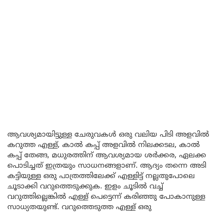
ആവശ്യമായിട്ടുള്ള ചേരുവകൾ ഒരു വലിയ പിടി അളവിൽ
കറുത്ത എള്ള്, കാൽ കപ്പ് അളവിൽ നിലക്കടല, കാൽ
കപ്പ് തേങ്ങ, മധുരത്തിന് ആവശ്യമായ ശർക്കര, ഏലക്ക
പൊടിച്ചത് ഇത്രയും സാധനങ്ങളാണ്. ആദ്യം തന്നെ അടി
കട്ടിയുള്ള ഒരു പാത്രത്തിലേക്ക് എള്ളിട്ട് നല്ലതുപോലെ
ചൂടാക്കി വറുത്തെടുക്കുക. ഇളം ചൂടിൽ വച്ച്
വറുത്തില്ലെങ്കിൽ എള്ള് പെട്ടെന്ന് കരിഞ്ഞു പോകാനുള്ള
സാധ്യതയുണ്ട്. വറുത്തെടുത്ത എള്ള് ഒരു