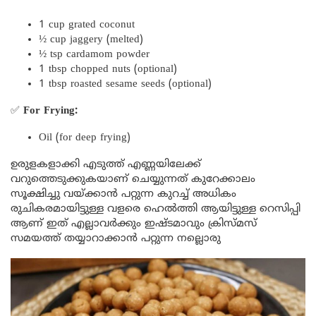
1 cup grated coconut
½ cup jaggery (melted)
½ tsp cardamom powder
1 tbsp chopped nuts (optional)
1 tbsp roasted sesame seeds (optional)
✅
For Frying:
Oil (for deep frying)
ഉരുളകളാക്കി എടുത്ത് എണ്ണയിലേക്ക്
വറുത്തെടുക്കുകയാണ് ചെയ്യുന്നത് കുറേക്കാലം
സൂക്ഷിച്ചു വയ്ക്കാൻ പറ്റുന്ന കുറച്ച് അധികം
രുചികരമായിട്ടുള്ള വളരെ ഹെൽത്തി ആയിട്ടുള്ള റെസിപ്പി
ആണ് ഇത് എല്ലാവർക്കും ഇഷ്ടമാവും ക്രിസ്മസ്
സമയത്ത് തയ്യാറാക്കാൻ പറ്റുന്ന നല്ലൊരു