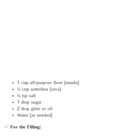
1 cup all-purpose flour (maida)
¼ cup semolina (rava)
¼ tsp salt
1 tbsp sugar
2 tbsp ghee or oil
Water (as needed)
✅
For the Filling: