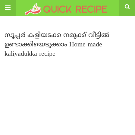
സൂപ്പർ കളിയടക്ക നമുക്ക് വീട്ടിൽ
ഉണ്ടാക്കിയെടുക്കാം Home made
kaliyadukka recipe