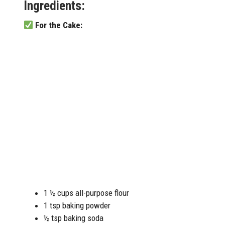
Ingredients:
For the Cake:
1 ½ cups all-purpose flour
1 tsp baking powder
½ tsp baking soda