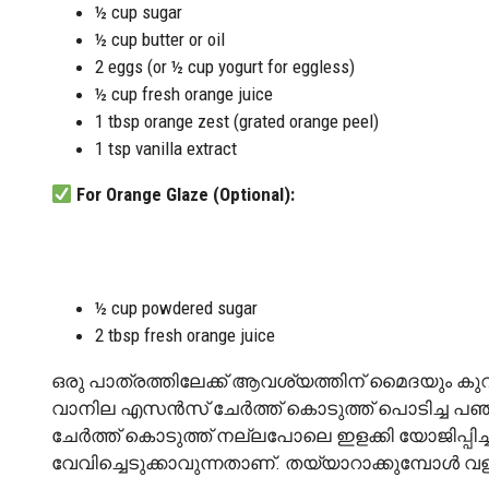
½ cup sugar
½ cup butter or oil
2 eggs (or ½ cup yogurt for eggless)
½ cup fresh orange juice
1 tbsp orange zest (grated orange peel)
1 tsp vanilla extract
For Orange Glaze (Optional):
½ cup powdered sugar
2 tbsp fresh orange juice
ഒരു പാത്രത്തിലേക്ക് ആവശ്യത്തിന് മൈദയും കുറച്ച
വാനില എസൻസ് ചേർത്ത് കൊടുത്ത് പൊടിച്ച പ
ചേർത്ത് കൊടുത്ത് നല്ലപോലെ ഇളക്കി യോജിപ്പിച്ച
വേവിച്ചെടുക്കാവുന്നതാണ്. തയ്യാറാക്കുമ്പോള്‍ 