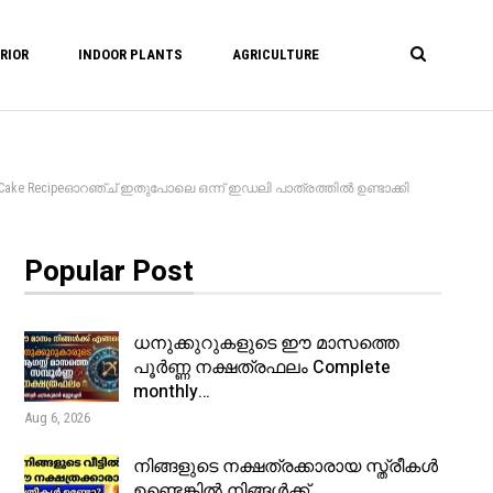
RIOR
INDOOR PLANTS
AGRICULTURE
 Cake Recipeഓറഞ്ച് ഇതുപോലെ ഒന്ന് ഇഡലി പാത്രത്തിൽ ഉണ്ടാക്കി
Popular Post
ധനുക്കുറുകളുടെ ഈ മാസത്തെ
പൂർണ്ണ നക്ഷത്രഫലം Complete
monthly…
Aug 6, 2026
നിങ്ങളുടെ നക്ഷത്രക്കാരായ സ്ത്രീകൾ
ഉണ്ടെങ്കിൽ നിങ്ങൾക്ക്…