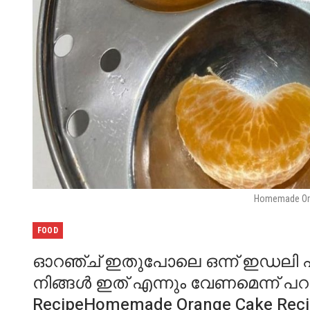
Homemade Ora
FOOD
ഓറഞ്ച് ഇതുപോലെ ഒന്ന് ഇഡലി പാത
നിങ്ങൾ ഇത് എന്നും വേണമെന്ന് പ
RecipeHomemade Orange Cake R