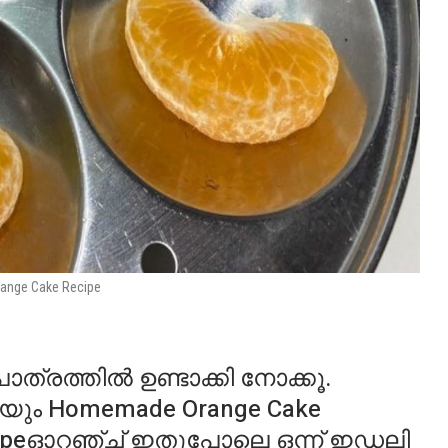
nge Cake Recipe
്രത്തിൽ ഉണ്ടാക്കി നോക്കൂ.
റയും Homemade Orange Cake
ecipeഓറഞ്ച് ഇതുപോലെ ഒന്ന് ഇഡലി