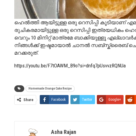
ഹെൽത്തി ആയിട്ടുള്ള ഒരു റെസിപ്പി കൂടിയാണ് എല
രുചികരമായിട്ടുള്ള ഒരു റെസിപ്പി ഇത്രയധികം ഹെൽത്
വെറും 10 മിനിറ്റ് മാത്രമേ ബാക്കിയുള്ളൂ എല്ലാ
നിങ്ങൾക്ക് ഇഷ്ടമായാൽ ചാനൽ സബ്സ്ക്രൈബ്
മറക്കരുത്.
https://youtu.be/F7tOAWM_B9o?si=dnfq7pUsvvzRQNUa
Homemade Orange Cake Recipe
Share
Facebook
Twitter
Google+
Asha Rajan