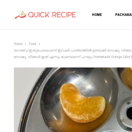
HOME
PACHAKA
Home
Food
ഓറഞ്ച് ഇതുപോലെ ഒന്ന് ഇഡലി പാത്രത്തിൽ ഉണ്ടാക്കി നോക്കൂ. നിങ്ങൾ 
നോക്കൂ. നിങ്ങൾ ഇത് എന്നും വേണമെന്ന് പറയും Homemade Orange Cake R