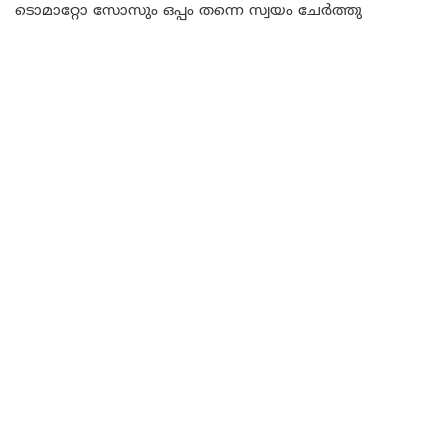
ടൊമാറ്റോ സോസും ഒപ്പം തന്നെ സ്വയം ചേർത്തു