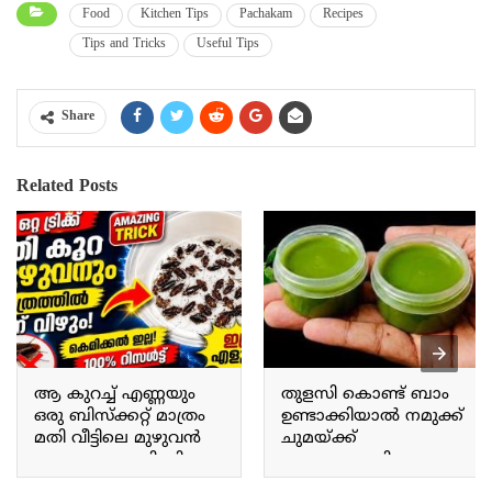
Food
Kitchen Tips
Pachakam
Recipes
Tips and Tricks
Useful Tips
Share
Related Posts
ആ കുറച്ച് എണ്ണയും
തുളസി കൊണ്ട് ബാം
ഒരു ബിസ്ക്കറ്റ് മാത്രം
ഉണ്ടാക്കിയാൽ നമുക്ക്
മതി വീട്ടിലെ മുഴുവൻ
ചുമയ്ക്ക്
പാറ്റയും പോയി കിട്ടും.
ജലദോഷത്തിനും
Just a little bit of that oil
ഇതൊരു പരിഹാരം