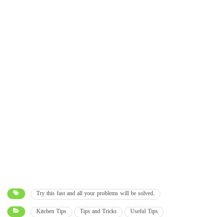
Try this fast and all your problems will be solved.
Kitchen Tips
Tips and Tricks
Useful Tips