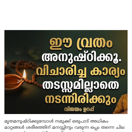
മൃതമനുഷ്ഠിക്കുമ്പോൾ നമുക്ക് ഒരുപാട് അധികം
മാറ്റങ്ങൾ ശരീരത്തിന് മനസ്സിനും വരുന്ന ഒപ്പം തന്നെ ചില