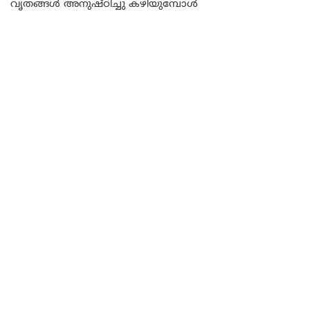
വൃതങ്ങൾ അനുഷ്ഠിച്ചു കഴിയുമ്പോൾ