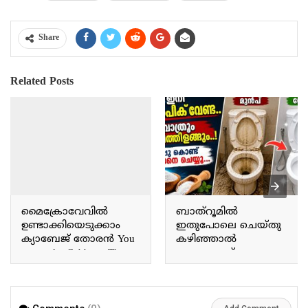
Share
Related Posts
മൈക്രോവേവിൽ
ബാത്റൂമിൽ
ഉണ്ടാക്കിയെടുക്കാം
ഇതുപോലെ ചെയ്തു
ക്യാബേജ് തോരൻ You
കഴിഞ്ഞാൽ
can make Cabbage Thoran
ഉപ്പുകൊണ്ട്
in the microwave.
ചെറിയൊരു സൂത്രം
മാത്രം മതി ഇത്
വളരെയധികം