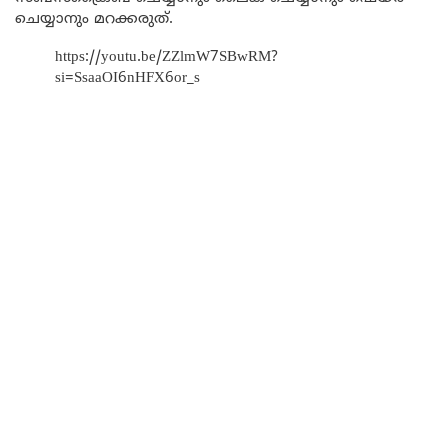
ചെയ്യാനും മറക്കരുത്.
https://youtu.be/ZZlmW7SBwRM?
si=SsaaOI6nHFX6or_s