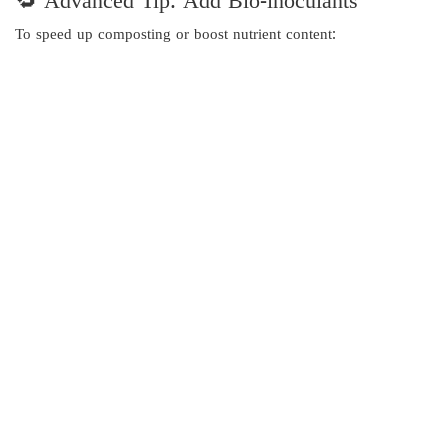
🔁 Advanced Tip: Add Bio-inoculants
To speed up composting or boost nutrient content: