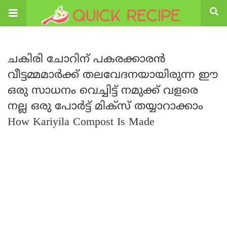
ചകിരി ചോറിന് പകരക്കാരൻ
വീട്ടമ്മമാർക്ക് തലവേദനയായിരുന്ന ഈ
ഒരു സാധനം വെച്ചിട്ട് നമുക്ക് വളരെ
നല്ല ഒരു പോർട്ട് മിക്സ് തയ്യാറാക്കാം
How Kariyila Compost Is Made