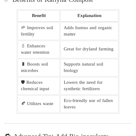
✅ Benefits of Kariyila Compost
Benefit
Explanation
🌱 Improves soil
Adds humus and organic
fertility
matter
💧 Enhances
Great for dryland farming
water retention
🐛 Boosts soil
Supports natural soil
microbes
biology
🛡️ Reduces
Lowers the need for
chemical input
synthetic fertilizers
Eco-friendly use of fallen
🍂 Utilizes waste
leaves