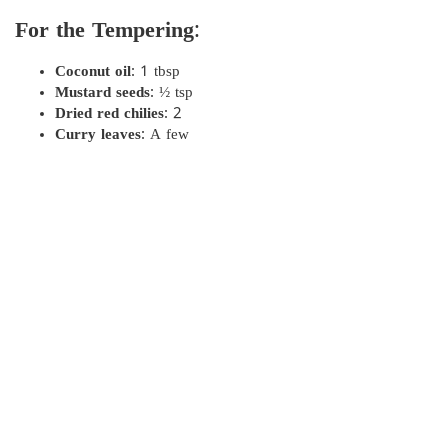
For the Tempering
:
Coconut oil
: 1 tbsp
Mustard seeds
: ½ tsp
Dried red chilies
: 2
Curry leaves
: A few