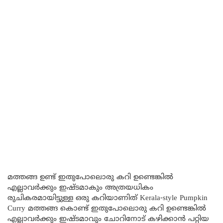
മത്തങ്ങ ഉണ്ട് ഇതുപോലൊരു കറി ഉണ്ടെങ്കിൽ
എല്ലാവർക്കും ഇഷ്ടമാകും അത്രയധികം
രുചികരമായിട്ടുള്ള ഒരു കറിയാണിത് Kerala-style Pumpkin
Curry മത്തങ്ങ കൊണ്ട് ഇതുപോലൊരു കറി ഉണ്ടെങ്കിൽ
എല്ലാവർക്കും ഇഷ്ടമാവും ചോറിനോട് കഴിക്കാൻ പറ്റിയ