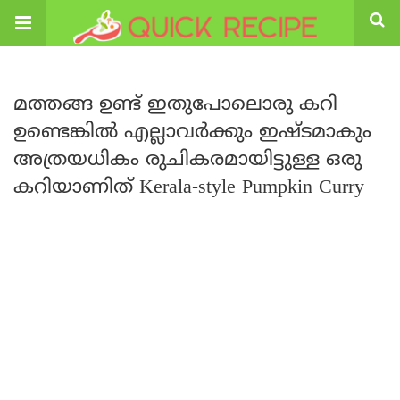
മത്തങ്ങ ഉണ്ട് ഇതുപോലൊരു കറി
ഉണ്ടെങ്കിൽ എല്ലാവർക്കും ഇഷ്ടമാകും
അത്രയധികം രുചികരമായിട്ടുള്ള ഒരു
കറിയാണിത് Kerala-style Pumpkin Curry