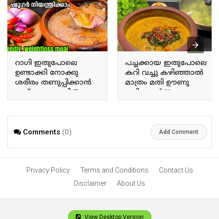
റാഗി ഇതുപോലെ
പച്ചക്കായ ഇതുപോലെ
ഉണ്ടാക്കി നോക്കു
കറി വച്ചു കഴിഞ്ഞാൽ
ശരീരം തണുപ്പിക്കാൻ
മാത്രം മതി ഊണു
ഇത് മാത്രം മതി Try
കഴിക്കാൻ If you prepare
making ragi this way; this
a curry with raw plantains
alone is enough to cool
this way, that alone is
the body.
enough for a meal.
Comments
(0)
Add Comment
Privacy Policy
Terms and Conditions
Contact Us
Disclaimer
About Us
View Desktop Version