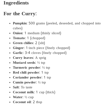
Ingredients
For the Curry
:
Pumpkin
: 500 grams (peeled, deseeded, and chopped into
cubes)
Onion
: 1 medium (thinly sliced)
Tomato
: 1 (chopped)
Green chilies
: 2 (slit)
Ginger
: 1-inch piece (finely chopped)
Garlic
: 3-4 cloves (finely chopped)
Curry leaves
: A sprig
Mustard seeds
: ½ tsp
Turmeric powder
: ½ tsp
Red chili powder
: 1 tsp
Coriander powder
: 1 tsp
Cumin powder
: ½ tsp
Salt
: To taste
Coconut milk
: 1 cup (thick)
Water
: ½ cup
Coconut oil
: 2 tbsp