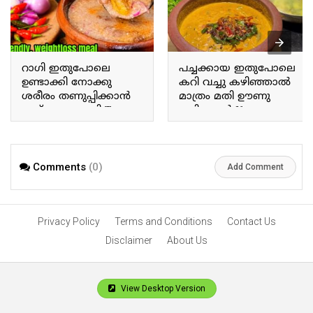
റാഗി ഇതുപോലെ
പച്ചക്കായ ഇതുപോലെ
ഉണ്ടാക്കി നോക്കു
കറി വച്ചു കഴിഞ്ഞാൽ
ശരീരം തണുപ്പിക്കാൻ
മാത്രം മതി ഊണു
ഇത് മാത്രം മതി Try
കഴിക്കാൻ If you prepare
making ragi this way; this
a curry with raw plantains
alone is enough to cool
this way, that alone is
the body.
enough for a meal.
Comments
(0)
Add Comment
Privacy Policy
Terms and Conditions
Contact Us
Disclaimer
About Us
View Desktop Version