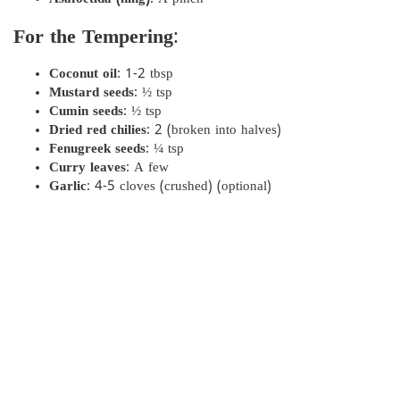
For the Tempering
:
Coconut oil
: 1-2 tbsp
Mustard seeds
: ½ tsp
Cumin seeds
: ½ tsp
Dried red chilies
: 2 (broken into halves)
Fenugreek seeds
: ¼ tsp
Curry leaves
: A few
Garlic
: 4-5 cloves (crushed) (optional)