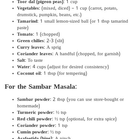
Toor dal (pigeon peas)
: 1 cup
Vegetables
: (mixed, diced) – 1 cup (carrot, potato,
drumstick, pumpkin, beans, etc.)
Tamarind
: 1 small lemon-sized ball (or 1 tbsp tamarind
paste)
Tomato
: 1 (chopped)
Green chilies
: 2-3 (slit)
Curry leaves
: A sprig
Coriander leaves
: A handful (chopped, for garnish)
Salt
: To taste
Water
: 4 cups (adjust for desired consistency)
Coconut oil
: 1 tbsp (for tempering)
For the Sambar Masala
:
Sambar powder
: 2 tbsp (you can use store-bought or
homemade)
Turmeric powder
: ½ tsp
Red chili powder
: ½ tsp (optional, for extra spice)
Coriander powder
: 1 tsp
Cumin powder
: ½ tsp
Asafoetida (hing)
: A pinch