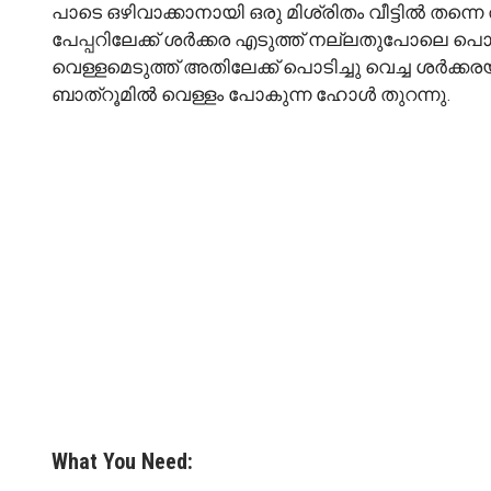
പാടെ ഒഴിവാക്കാനായി ഒരു മിശ്രിതം വീട്ടിൽ തന്
പേപ്പറിലേക്ക് ശർക്കര എടുത്ത് നല്ലതുപോലെ പൊടി
വെള്ളമെടുത്ത് അതിലേക്ക് പൊടിച്ചു വെച്ച ശർക്ക
ബാത്റൂമിൽ വെള്ളം പോകുന്ന ഹോൾ തുറന്നു.
What You Need: