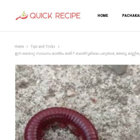
HOME
PACHAKA
Home
Tips and Tricks
ഈ ഒരൊറ്റ സാധനം മാത്രം മതി.!! ബാത്റൂമിലെ പഴുതാര, തേരട്ട, മണ്ണിര, ഈച്ച