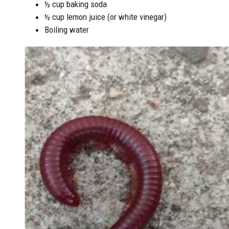
½ cup baking soda
½ cup lemon juice (or white vinegar)
Boiling water