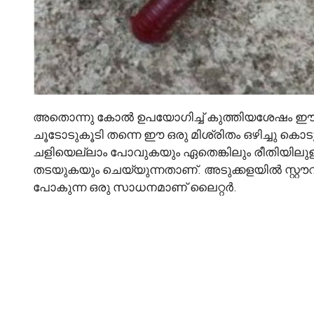
അതൊന്നു കോൽ ഉപയോഗിച്ച് കുത്തിയശേഷം ഈയൊരു
ചൂടോടുകൂടി തന്നെ ഈ ഒരു മിശ്രിതം ഒഴിച്ചു കൊട
ചളിയെല്ലാം പോവുകയും ഏതെങ്കിലും രീതിയിലുള
തടയുകയും ചെയ്യുന്നതാണ്. അടുക്കളയിൽ സ്റ്റൗവ
പോകുന്ന ഒരു സാധനമാണ് ലൈറ്റർ.