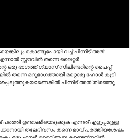
െങ്കിലും കൊണ്ടുപോയി വച്ച് പിന്നീട് അത്
എന്നാൽ സ്റ്റൗവിൽ തന്നെ ലൈറ്റർ
ന്റെ ഒരു ഭാഗത്ത് ഗ്യാസ് സിലിണ്ടറിന്റെ പൈപ്പ്
ിശയിൽ തന്നെ മറുഭാഗത്തായി മറ്റൊരു ഹോൾ കൂടി
്പെടുത്തുകയാണെങ്കിൽ പിന്നീട് അത് തിരഞ്ഞു
പരത്തി ഉണ്ടാക്കിയെടുക്കുക എന്നത് എളുപ്പമുള്ള
പമാക്കാനായി തലേദിവസം തന്നെ മാവ് പരത്തിയശേഷം
ക.ശേഷം ഒരു എയർ ടൈറ്റ് ആയ കണ്ടെയ്നറിൽ