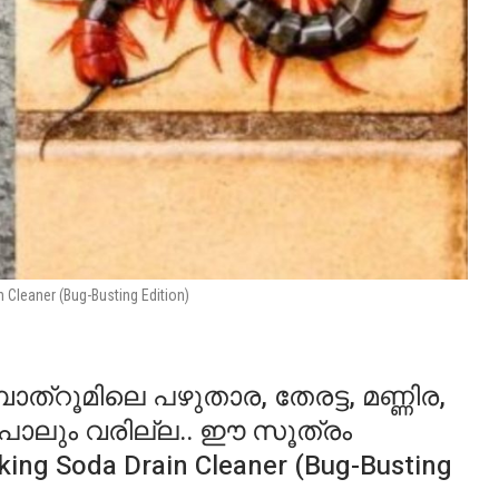
 Cleaner (Bug-Busting Edition)
ത്റൂമിലെ പഴുതാര, തേരട്ട, മണ്ണിര,
് പോലും വരില്ല.. ഈ സൂത്രം
aking Soda Drain Cleaner (Bug-Busting