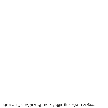
 ഉണ്ടാകുന്ന പഴുതാര, ഈച്ച, തേരട്ട എന്നിവയുടെ ശല്യം