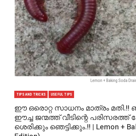
Lemon + Baking Soda Drain
TIPS AND TRICKS
USEFUL TIPS
ഈ ഒരൊറ്റ സാധനം മാത്രം മതി.!! ബാ
ഈച്ച ജന്മത്ത് വീടിന്റെ പരിസരത്ത
ശെരിക്കും ഞെട്ടിക്കും.!! | Lemon + B