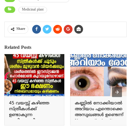
Medicinal plant
Share
Related Posts
45 വയസ്സ് കഴിഞ്ഞ
കണ്ണിൽ നോക്കിയാൽ
സ്ത്രീകൾക്ക്
അറിയാം എന്തൊക്കെ
ഉണ്ടാകുന്ന
അസുഖങ്ങൾ ഉണ്ടെന്ന്
അമിതമായിട്ടുള്ള
You can tell what diseases
ശരീരത്തിലെ ചൂട്
you have by looking at