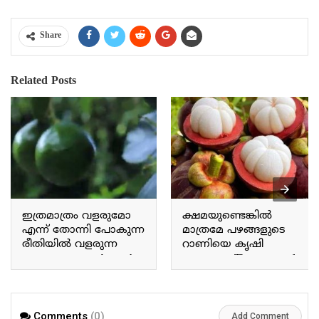
Share
Related Posts
ഇത്രമാത്രം വളരുമോ
ക്ഷമയുണ്ടെങ്കിൽ
എന്ന് തോന്നി പോകുന്ന
മാത്രമേ പഴങ്ങളുടെ
രീതിയിൽ വളരുന്ന
റാണിയെ കൃഷി
അവക്കാഡോ Avocado
ചെയ്യാവൂ The queen of
grows in a way that makes
fruits can only be
you wonder if it will grow
cultivated with patience.
this much.
Comments
(0)
Add Comment