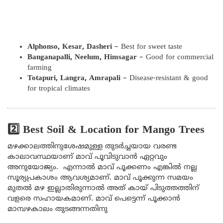
Alphonso, Kesar, Dasheri
– Best for sweet taste
Banganapalli, Neelum, Himsagar
– Good for commercial
farming
Totapuri, Langra, Amrapali
– Disease-resistant & good
for tropical climates
2️⃣ Best Soil & Location for Mango Trees
മഴക്കാലത്തിനുശേഷമുള്ള തുടർച്ചയായ വരണ്ട
കാലാവസ്ഥയാണ്‌ മാവ്‌​ പൂവിടുവാൻ​ ഏറ്റവും
അനുയോജ്യം. ​ എന്നാൽ മാവ് പൂക്കണം എങ്കിൽ നല്ല
സൂര്യപ്രകാശം ആവശ്യമാണ്. മാവ്‌ പൂക്കുന്ന സമയം
മുതൽ മഴ ഇല്ലാതിരുന്നാൽ അത്‌ കായ്‌ പിടുത്തത്തിന്‌
വളരെ സഹായകമാണ്‌. മാവ് പെട്ടെന്ന് പൂക്കാൻ
മാമ്പഴകാലം തുടങ്ങന്നതിനു