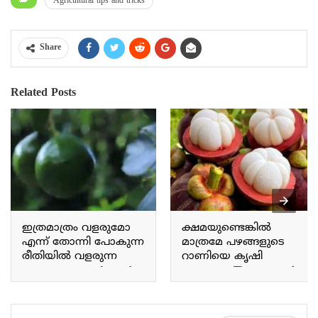
Agricultural tips and tricks
Share
Related Posts
ഇത്രമാത്രം വളരുമോ
ക്ഷമയുണ്ടെങ്കിൽ
എന്ന് തോന്നി പോകുന്ന
മാത്രമേ പഴങ്ങളുടെ
രീതിയിൽ വളരുന്ന
റാണിയെ കൃഷി
അവക്കാഡോ Avocado
ചെയ്യാവൂ The queen of
grows in a way that makes
fruits can only be
you wonder if it will grow
cultivated with patience.
this much.