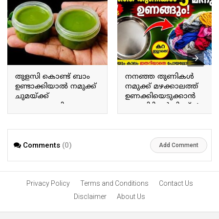
തുളസി കൊണ്ട് ബാം
നനഞ്ഞ തുണികൾ
ഉണ്ടാക്കിയാൽ നമുക്ക്
നമുക്ക് മഴക്കാലത്ത്
ചുമയ്ക്ക്
ഉണക്കിയെടുക്കാൻ
ജലദോഷത്തിനും
ഒരു കിടിലൻ ട്രിക്ക്. A
ഇതൊരു പരിഹാരം
great trick to dry wet
മാർഗമാണ്. Making a
clothes during the rainy
balm using Tulsi provides
season
a remedy for coughs and
Comments
(0)
Add Comment
colds.
Privacy Policy
Terms and Conditions
Contact Us
Disclaimer
About Us