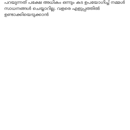
പറയുന്നത് പക്ഷേ അധികം ഒന്നും കട ഉപയോഗിച്ച് നമ്മൾ
സാധനങ്ങൾ ചെയ്യാറില്ല. വളരെ എളുപ്പത്തിൽ
ഉണ്ടാക്കിയെടുക്കാൻ