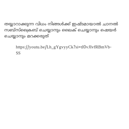
തയ്യാറാക്കുന്ന വിധം നിങ്ങൾക്ക് ഇഷ്ടമായാൽ ചാനൽ
സബ്സ്ക്രൈബ് ചെയ്യാനും ലൈക് ചെയ്യാനും ഷെയർ
ചെയ്യാനും മറക്കരുത്
https://youtu.be/Lh_gYgvyyCk?si=tI0vJIvfRBmVb-
SS