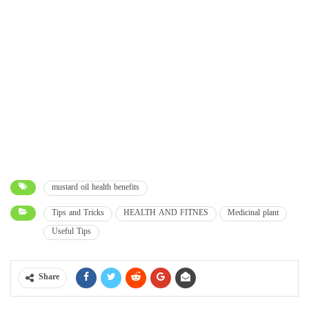
mustard oil health benefits
Tips and Tricks
HEALTH AND FITNES
Medicinal plant
Useful Tips
Share