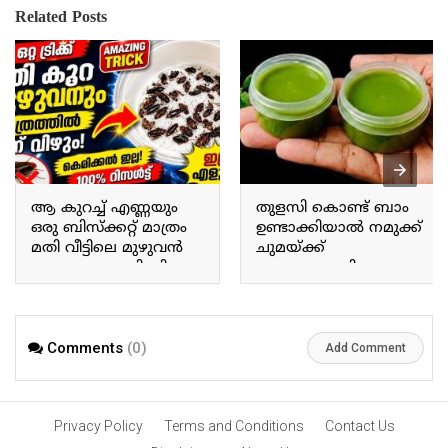
Related Posts
ആ കുറച്ച് എണ്ണയും
തുളസി കൊണ്ട് ബാം
ഒരു ബിസ്ക്കറ്റ് മാത്രം
ഉണ്ടാക്കിയാൽ നമുക്ക്
മതി വീട്ടിലെ മുഴുവൻ
ചുമയ്ക്ക്
പാറ്റയും പോയി കിട്ടും.
ജലദോഷത്തിനും
Just a little bit of that oil
ഇതൊരു പരിഹാരം
and a single biscuit are
മാർഗമാണ്. Making a
enough to get rid of all the
balm using Tulsi provides
cockroaches in the house.
a remedy for coughs and
Comments
(0)
Add Comment
colds.
Privacy Policy
Terms and Conditions
Contact Us