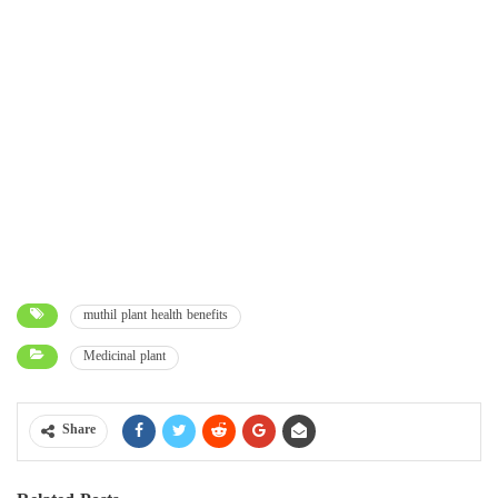
muthil plant health benefits
Medicinal plant
Share