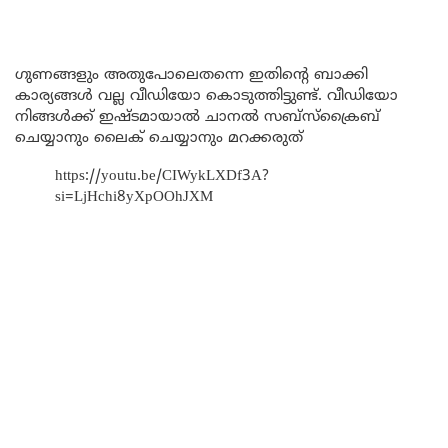
ഗുണങ്ങളും അതുപോലെതന്നെ ഇതിന്റെ ബാക്കി
കാര്യങ്ങൾ വല്ല വീഡിയോ കൊടുത്തിട്ടുണ്ട്. വീഡിയോ
നിങ്ങൾക്ക് ഇഷ്ടമായാൽ ചാനൽ സബ്സ്ക്രൈബ്
ചെയ്യാനും ലൈക് ചെയ്യാനും മറക്കരുത്
https://youtu.be/CIWykLXDf3A?
si=LjHchi8yXpOOhJXM