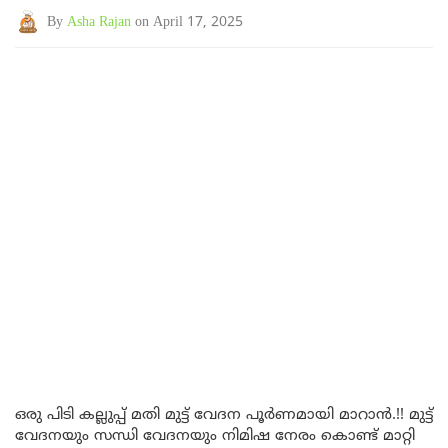
By
Asha Rajan
on April 17, 2025
ഒരു പിടി കല്ലുപ്പ് മതി മുട്ട് വേദന പൂർണമായി മാറാൻ.!! മുട്ട്
വേദനയും സന്ധി വേദനയും നിമിഷ നേരം കൊണ്ട് മാറ്റി