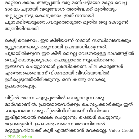
മാറ്റിവെക്കാം. അടുപ്പത്ത് ഒരു മൺചട്ടിയോ മറ്റോ വെച്ച
ശേഷം ചൂടായി വരുമ്പോൾ അതിലേക്ക് മുതിരയും
കല്ലുപ്പും ഇട്ടു കൊടുക്കാം. ഇത് നന്നായി
ചൂടാക്കിയെടുക്കാം.വറുത്തെടുത്ത മുതിര ഒരു കോട്ടൺ
തുണിയിലാക്കി
കെട്ടി വെക്കാം. ഈ കിഴിയാണ് നമ്മൾ സന്ധിവേദനക്കും
മുട്ടുവേദനക്കും മരുന്നായി ഉപയോഗിക്കുന്നത്.
ചൂടായിരിക്കുന്ന ഈ കിഴി മെല്ലെ വേദനയുള്ള ഭാഗങ്ങളിൽ
വെച്ച് കൊടുക്കുകേം. പൊള്ളാതെ സൂക്ഷിക്കണം.
ഇങ്ങനെ ചെയ്യുമ്പോൾ ശ്രദ്ധിക്കേണ്ട ചില കാര്യങ്ങൾ
എന്തൊക്കെയെന്ന് വിശദമായി വീഡിയോയിൽ
ഉൾപ്പെടുത്തിയിരിക്കുന്നു. ഒന്ന് കണ്ടു നോക്കൂ
ഉപകാരപ്പെടും.
വീട്ടിൽ തന്നെ എളുപ്പത്തിൽ ചെയ്യാവുന്ന ഒരു
മാർഗമാണിത്. പ്രായമായവർക്കും ചെറുപ്പക്കാർക്കും ഇത്
ഫലപ്രദമായ ഒരു പി[രതിവിധിയാണ്..വീഡിയോ
ഇഷ്ട്ടമായാൽ ലൈക് ചെയ്യാനും ഷെയർ ചെയ്യാനും
മറക്കരുത്‍ഗ്. ഉപകാരപ്രദമെന്ന തോന്നിയാൽ
മറ്റുള്ളവരിലേക്ക് കൂടി എത്തിക്കാൻ മറക്കല്ലേ..Video Credit
:
PRS Kitchen