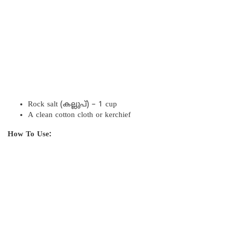
Rock salt (കല്ലുപ്) – 1 cup
A clean cotton cloth or kerchief
How To Use: