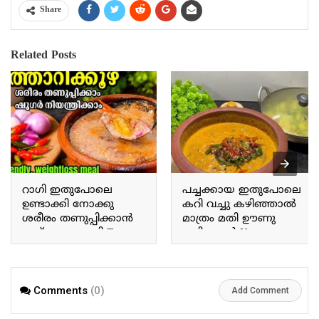
Share
Related Posts
റാഗി ഇതുപോലെ
പച്ചക്കായ ഇതുപോലെ
ഉണ്ടാക്കി നോക്കു
കറി വച്ചു കഴിഞ്ഞാൽ
ശരീരം തണുപ്പിക്കാൻ
മാത്രം മതി ഊണു
ഇത് മാത്രം മതി Try
കഴിക്കാൻ If you prepare
making ragi this way; this
a curry with raw plantains
alone is enough to cool
this way, that alone is
the body.
enough for a meal.
Comments
(0)
Add Comment