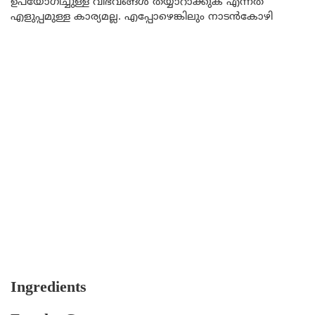
ഉപയോഗിച്ചുള്ള വിഭവങ്ങൾ തയ്യാറാക്കുക എന്നത്
എളുപ്പമുള്ള കാര്യമല്ല. എപ്പോഴെങ്കിലും നാടൻകോഴി
Ingredients