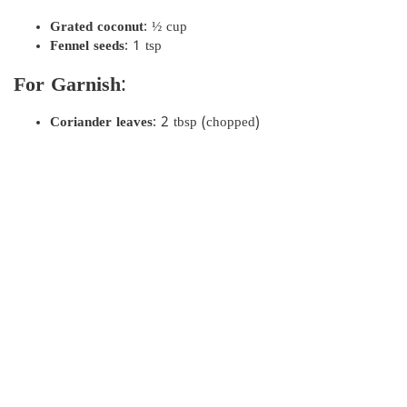
Grated coconut
: ½ cup
Fennel seeds
: 1 tsp
For Garnish
:
Coriander leaves
: 2 tbsp (chopped)