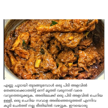
എണ്ണ ചൂടായി തുടങ്ങുമ്പോൾ ഒരു പിടി അളവിൽ
തേങ്ങാക്കൊത്തിട്ട് ഒന്ന് മൂത്ത് വരുന്നത് വരെ
വറുത്തെടുക്കുക. അതിലേക്ക് ഒരു പിടി അളവിൽ ചെറിയ
ഉള്ളി, ഒരു ചെറിയ സവാള അരിഞ്ഞെടുത്തത് എന്നിവ
കൂടി ചേർത്ത് നല്ല രീതിയിൽ വഴറ്റുക. ഈയൊരു