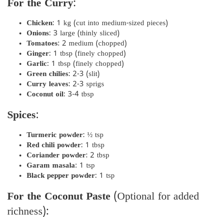
For the Curry
:
Chicken
: 1 kg (cut into medium-sized pieces)
Onions
: 3 large (thinly sliced)
Tomatoes
: 2 medium (chopped)
Ginger
: 1 tbsp (finely chopped)
Garlic
: 1 tbsp (finely chopped)
Green chilies
: 2-3 (slit)
Curry leaves
: 2-3 sprigs
Coconut oil
: 3-4 tbsp
Spices
:
Turmeric powder
: ½ tsp
Red chili powder
: 1 tbsp
Coriander powder
: 2 tbsp
Garam masala
: 1 tsp
Black pepper powder
: 1 tsp
For the Coconut Paste
(Optional for added
richness):