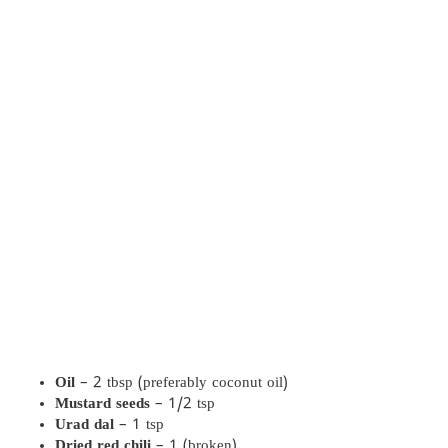
Oil
– 2 tbsp (preferably coconut oil)
Mustard seeds
– 1/2 tsp
Urad dal
– 1 tsp
Dried red chili
– 1 (broken)