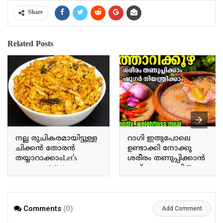
Share
Related Posts
നല്ല രുചികരമായിട്ടുള്ള
റാഗി ഇതുപോലെ
ചിക്കൻ തോരൻ
ഉണ്ടാക്കി നോക്കു
തയ്യാറാക്കാംLet’s
ശരീരം തണുപ്പിക്കാൻ
prepare a delicious
ഇത് മാത്രം മതി Try
chicken thoran.
making ragi this way; this
alone is enough to cool
the body.
Comments
(0)
Add Comment