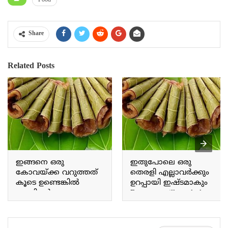
Food
Share
Related Posts
ഇങ്ങനെ ഒരു
ഇതുപോലെ ഒരു
കോവയ്ക്ക വറുത്തത്
തെരളി എല്ലാവർക്കും
കൂടെ ഉണ്ടെങ്കിൽ
ഉറപ്പായി ഇഷ്ടമാകും
എന്തിന്റെ കൂടെ
Everyone will surely love
കഴിക്കാം With a dish like
a *Therali* like this.
this—stir-fried ivy gourd—
you could pair it with just