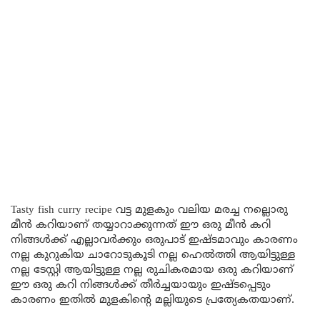
Tasty fish curry recipe വട്ട മുളകും വലിയ മരച്ച നല്ലൊരു
മീൻ കറിയാണ് തയ്യാറാക്കുന്നത് ഈ ഒരു മീൻ കറി
നിങ്ങൾക്ക് എല്ലാവർക്കും ഒരുപാട് ഇഷ്ടമാവും കാരണം
നല്ല കുറുകിയ ചാറോടുകൂടി നല്ല ഹെൽത്തി ആയിട്ടുള്ള
നല്ല ടേസ്റ്റി ആയിട്ടുള്ള നല്ല രുചികരമായ ഒരു കറിയാണ്
ഈ ഒരു കറി നിങ്ങൾക്ക് തീർച്ചയായും ഇഷ്ടപ്പെടും
കാരണം ഇതിൽ മുളകിന്റെ മല്ലിയുടെ പ്രത്യേകതയാണ്.