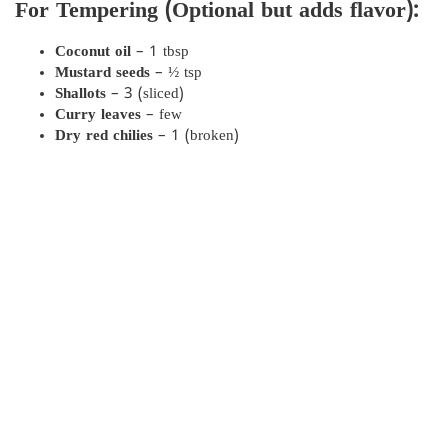
For Tempering (Optional but adds flavor):
Coconut oil
– 1 tbsp
Mustard seeds
– ½ tsp
Shallots
– 3 (sliced)
Curry leaves
– few
Dry red chilies
– 1 (broken)