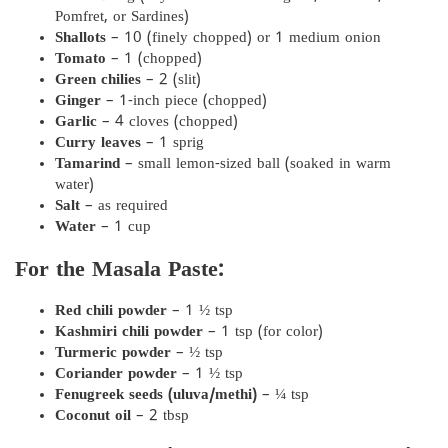
Pomfret, or Sardines)
Shallots
– 10 (finely chopped) or 1 medium onion
Tomato
– 1 (chopped)
Green chilies
– 2 (slit)
Ginger
– 1-inch piece (chopped)
Garlic
– 4 cloves (chopped)
Curry leaves
– 1 sprig
Tamarind
– small lemon-sized ball (soaked in warm
water)
Salt
– as required
Water
– 1 cup
For the Masala Paste:
Red chili powder
– 1 ½ tsp
Kashmiri chili powder
– 1 tsp (for color)
Turmeric powder
– ½ tsp
Coriander powder
– 1 ½ tsp
Fenugreek seeds (uluva/methi)
– ¼ tsp
Coconut oil
– 2 tbsp