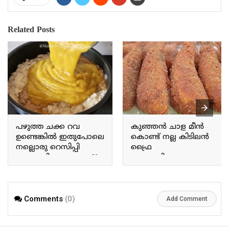
Related Posts
പഴുത്ത ചക്ക റവ
കുഞ്ഞൻ ചാള മീൻ
ഉണ്ടെങ്കിൽ ഇതുപോലെ
കൊണ്ട് നല്ല കിടിലൻ
നല്ലൊരു റെസിപ്പി
ഫ്രൈ
ഉണ്ടാക്കിയെടുക്കാം If
ഉണ്ടാക്കിയെടുക്കാം
you have ripe jackfruit and
You can make a fantastic
semolina, you can make a
fry using small sardines.
delicious recipe like this.
Comments
(0)
Add Comment