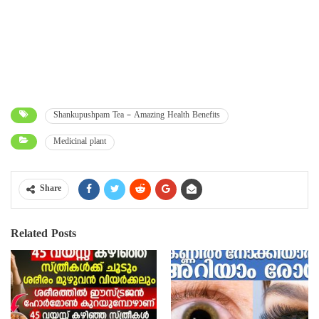
Shankupushpam Tea – Amazing Health Benefits
Medicinal plant
Share
Related Posts