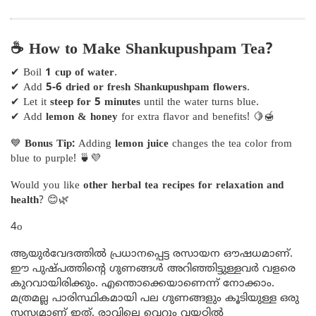
☕ How to Make Shankupushpam Tea?
✔ Boil
1 cup of water
.
✔ Add
5-6 dried or fresh Shankupushpam flowers
.
✔ Let it
steep for 5 minutes
until the water turns blue.
✔ Add
lemon & honey
for extra flavor and benefits! 🍋🍯
💙
Bonus Tip:
Adding
lemon juice
changes the tea color from
blue to purple! 🍵💜
Would you like
other herbal tea recipes for relaxation and
health
? 😊🌿
4o
ആയുർവേദത്തിൽ പ്രധാനപ്പെട്ട രസായന ഔഷധമാണ്.
ഈ പുഷ്പത്തിന്റെ ഗുണങ്ങൾ അറിഞ്ഞിട്ടുള്ളവർ വളരെ
കുറവായിരിക്കും. എന്തൊക്കെയാണെന്ന് നോക്കാം.
മത്രമല്ല പാരിസ്ഥികമായി പല ഗുണങ്ങളും കൂടിയുള്ള ഒരു
സസ്യമാണ് ഇത്. രാവിലെ വെറും വയറ്റിൽ