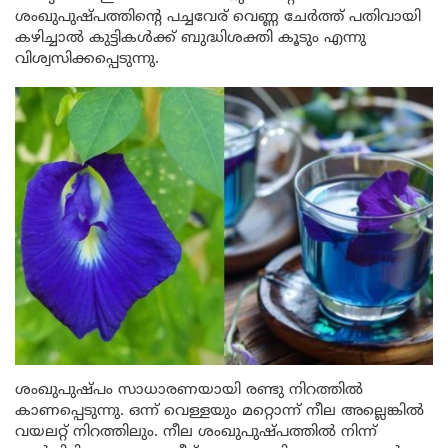
ശംഖുപുഷ്പത്തിന്റെ പച്ചവേര് വെണ്ണ ചേർത്ത് പതിവായി
കഴിച്ചാൽ കുട്ടികൾക്ക് ബുദ്ധിശക്തി കൂടും എന്നു
വിശ്വസിക്കപ്പെടുന്നു.
ശംഖുപുഷ്പം സാധാരണയായി രണ്ടു നിറത്തിൽ
കാണപ്പെടുന്നു. ഒന്ന് വെള്ളയും മറ്റൊന്ന് നീല അല്ലെങ്കിൽ
വയലറ്റ് നിറത്തിലും. നീല ശംഖുപുഷ്പത്തില്‍ നിന്ന്