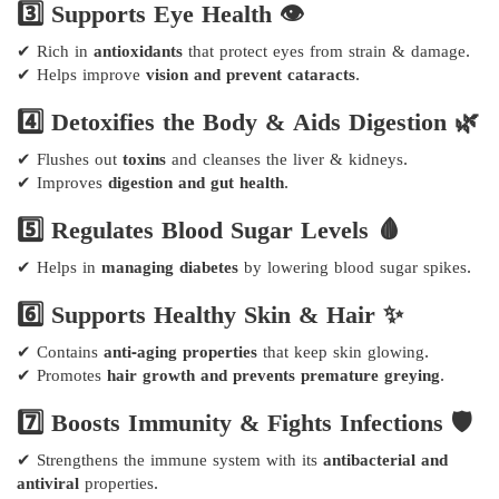
3️⃣ Supports Eye Health 👁️
✔ Rich in
antioxidants
that protect eyes from strain & damage.
✔ Helps improve
vision and prevent cataracts
.
4️⃣ Detoxifies the Body & Aids Digestion 🌿
✔ Flushes out
toxins
and cleanses the liver & kidneys.
✔ Improves
digestion and gut health
.
5️⃣ Regulates Blood Sugar Levels 🩸
✔ Helps in
managing diabetes
by lowering blood sugar spikes.
6️⃣ Supports Healthy Skin & Hair ✨
✔ Contains
anti-aging properties
that keep skin glowing.
✔ Promotes
hair growth and prevents premature greying
.
7️⃣ Boosts Immunity & Fights Infections 🛡️
✔ Strengthens the immune system with its
antibacterial and
antiviral
properties.