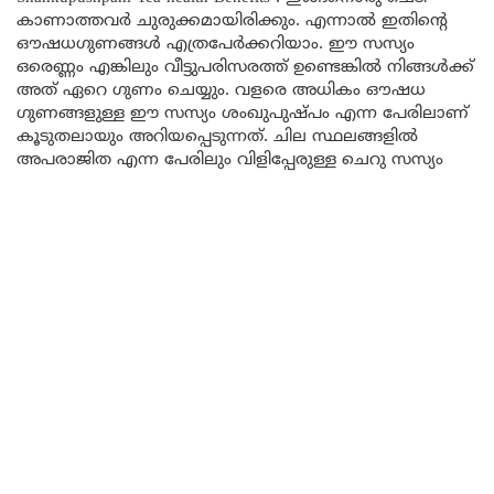
കാണാത്തവർ ചുരുക്കമായിരിക്കും. എന്നാൽ ഇതിന്റെ
ഔഷധഗുണങ്ങൾ എത്രപേർക്കറിയാം. ഈ സസ്യം
ഒരെണ്ണം എങ്കിലും വീട്ടുപരിസരത്ത് ഉണ്ടെങ്കിൽ നിങ്ങൾക്ക്
അത് ഏറെ ഗുണം ചെയ്യും. വളരെ അധികം ഔഷധ
ഗുണങ്ങളുള്ള ഈ സസ്യം ശംഖുപുഷ്പം എന്ന പേരിലാണ്
കൂടുതലായും അറിയപ്പെടുന്നത്. ചില സ്ഥലങ്ങളിൽ
അപരാജിത എന്ന പേരിലും വിളിപ്പേരുള്ള ചെറു സസ്യം