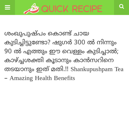
ശംഖുപുഷ്പം കൊണ്ട് ചായ
കുടിച്ചിട്ടുണ്ടോ? ഷുഗർ 300 ൽ നിന്നും
90 ൽ എത്തും ഈ വെള്ളം കുടിച്ചാൽ;
കാഴ്ച്ചശക്തി കൂടാനും കാൻസറിനെ
തടയാനും ഇത് മതി.!! Shankupushpam Tea
– Amazing Health Benefits