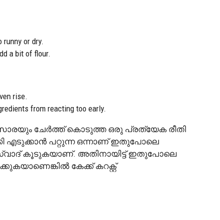
 runny or dry.
dd a bit of flour.
ven rise.
redients from reacting too early.
ാരയും ചേർത്ത് കൊടുത്ത ഒരു പ്രത്യേക രീതി
ക്കി എടുക്കാൻ പറ്റുന്ന ഒന്നാണ് ഇതുപോലെ
 സ്വാദ് കൂടുകയാണ്. അതിനായിട്ട് ഇതുപോലെ
്കുകയാണെങ്കിൽ കേക്ക് കറക്റ്റ്