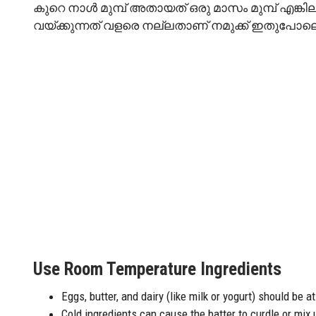
കുറെ നാൾ മുമ്പ് അതായത് ഒരു മാസം മുമ്പ് എങ്കി
വയ്ക്കുന്നത് വളരെ നല്ലതാണ് നമുക്ക് ഇതുപോലെ 
Use Room Temperature Ingredients
Eggs, butter, and dairy (like milk or yogurt) should be 
Cold ingredients can cause the batter to curdle or mix 