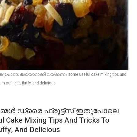
പോലെ തയ്യാറാക്കി വയ്ക്കണം some useful cake mixing tips and
rn out light, fluffy, and delicious
 നമ്മൾ ഡ്രൈ ഫ്രൂട്ട്സ് ഇതുപോലെ
Cake Mixing Tips And Tricks To
uffy, And Delicious