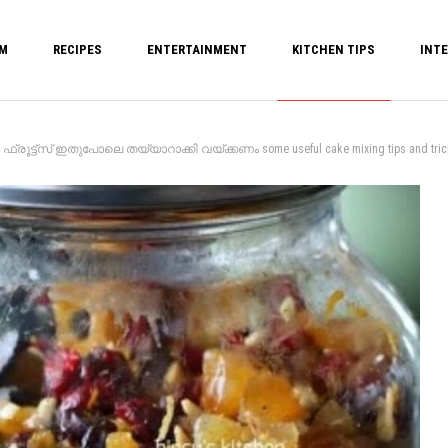
M
RECIPES
ENTERTAINMENT
KITCHEN TIPS
INTE
ട്സ് ഇതുപോലെ തയ്യാറാക്കി വയ്ക്കണം some useful cake mixing tips and tricks to ensu