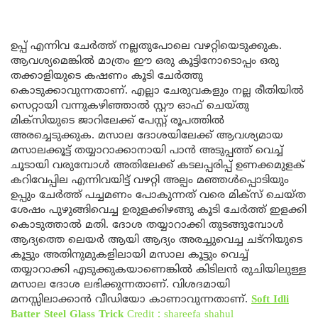
ഉപ്പ് എന്നിവ ചേർത്ത് നല്ലതുപോലെ വഴറ്റിയെടുക്കുക.
ആവശ്യമെങ്കിൽ മാത്രം ഈ ഒരു കൂട്ടിനോടൊപ്പം ഒരു
തക്കാളിയുടെ കഷണം കൂടി ചേർത്തു
കൊടുക്കാവുന്നതാണ്. എല്ലാ ചേരുവകളും നല്ല രീതിയിൽ
സെറ്റായി വന്നുകഴിഞ്ഞാൽ സ്റ്റൗ ഓഫ് ചെയ്തു
മിക്സിയുടെ ജാറിലേക്ക് പേസ്റ്റ് രൂപത്തിൽ
അരച്ചെടുക്കുക. മസാല ദോശയിലേക്ക് ആവശ്യമായ
മസാലക്കൂട്ട് തയ്യാറാക്കാനായി പാൻ അടുപ്പത്ത് വെച്ച്
ചൂടായി വരുമ്പോൾ അതിലേക്ക് കടലപ്പരിപ്പ് ഉണക്കമുളക്
കറിവേപ്പില എന്നിവയിട്ട് വഴറ്റി അല്പം മഞ്ഞൾപ്പൊടിയും
ഉപ്പും ചേർത്ത് പച്ചമണം പോകുന്നത് വരെ മിക്സ് ചെയ്ത
ശേഷം പുഴുങ്ങിവെച്ച ഉരുളക്കിഴങ്ങു കൂടി ചേർത്ത് ഇളക്കി
കൊടുത്താൽ മതി. ദോശ തയ്യാറാക്കി തുടങ്ങുമ്പോൾ
ആദ്യത്തെ ലെയർ ആയി ആദ്യം അരച്ചുവെച്ച ചട്നിയുടെ
കൂട്ടും അതിനുമുകളിലായി മസാല കൂട്ടും വെച്ച്
തയ്യാറാക്കി എടുക്കുകയാണെങ്കിൽ കിടിലൻ രുചിയിലുള്ള
മസാല ദോശ ലഭിക്കുന്നതാണ്. വിശദമായി
മനസ്സിലാക്കാൻ വീഡിയോ കാണാവുന്നതാണ്.
Soft Idli
Batter Steel Glass Trick
Credit : shareefa shahul