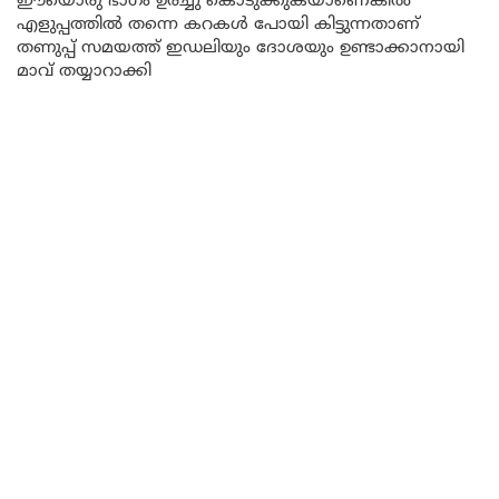
ഈയൊരു ഭാഗം ഉരച്ചു കൊടുക്കുകയാണെങ്കിൽ
എളുപ്പത്തിൽ തന്നെ കറകൾ പോയി കിട്ടുന്നതാണ്
തണുപ്പ് സമയത്ത് ഇഡലിയും ദോശയും ഉണ്ടാക്കാനായി
മാവ് തയ്യാറാക്കി