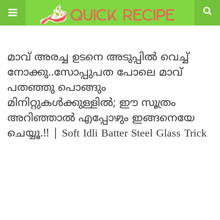
മാവ് അരച്ച ഉടനെ അടുപ്പിൽ വെച്ച്
നോക്കു..സോപ്പുപത പോലെ മാവ്
പതഞ്ഞു പൊങ്ങും
മിനിറ്റുകൾക്കുള്ളിൽ; ഈ സൂത്രം
അറിഞ്ഞാൽ എപ്പോഴും ഇങ്ങനെയേ
ചെയ്യൂ.!! | Soft Idli Batter Steel Glass Trick