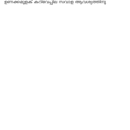
ഉണക്കമുളക് കറിവേപ്പില സവാള ആവശ്യത്തിനു