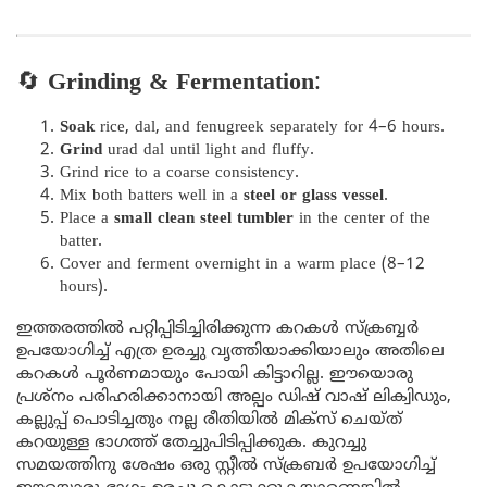
🔄
Grinding & Fermentation
:
Soak
rice, dal, and fenugreek separately for 4–6 hours.
Grind
urad dal until light and fluffy.
Grind rice to a coarse consistency.
Mix both batters well in a
steel or glass vessel
.
Place a
small clean steel tumbler
in the center of the
batter.
Cover and ferment overnight in a warm place (8–12
hours).
ഇത്തരത്തിൽ പറ്റിപ്പിടിച്ചിരിക്കുന്ന കറകൾ സ്‌ക്രബ്ബർ
ഉപയോഗിച്ച് എത്ര ഉരച്ചു വൃത്തിയാക്കിയാലും അതിലെ
കറകൾ പൂർണമായും പോയി കിട്ടാറില്ല. ഈയൊരു
പ്രശ്നം പരിഹരിക്കാനായി അല്പം ഡിഷ് വാഷ് ലിക്വിഡും,
കല്ലുപ്പ് പൊടിച്ചതും നല്ല രീതിയിൽ മിക്സ് ചെയ്ത്
കറയുള്ള ഭാഗത്ത് തേച്ചുപിടിപ്പിക്കുക. കുറച്ചു
സമയത്തിനു ശേഷം ഒരു സ്റ്റീൽ സ്ക്രബർ ഉപയോഗിച്ച്