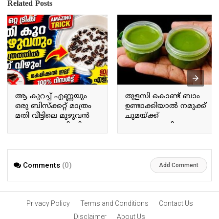
Related Posts
ആ കുറച്ച് എണ്ണയും
തുളസി കൊണ്ട് ബാം
ഒരു ബിസ്ക്കറ്റ് മാത്രം
ഉണ്ടാക്കിയാൽ നമുക്ക്
മതി വീട്ടിലെ മുഴുവൻ
ചുമയ്ക്ക്
പാറ്റയും പോയി കിട്ടും.
ജലദോഷത്തിനും
Just a little bit of that oil
ഇതൊരു പരിഹാരം
and a single biscuit are
മാർഗമാണ്. Making a
enough to get rid of all the
balm using Tulsi provides
cockroaches in the house.
a remedy for coughs and
Comments
(0)
Add Comment
colds.
Privacy Policy
Terms and Conditions
Contact Us
Disclaimer
About Us