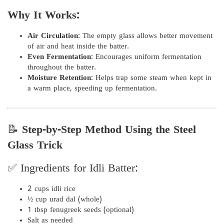
Why It Works:
Air Circulation
: The empty glass allows better movement
of air and heat inside the batter.
Even Fermentation
: Encourages uniform fermentation
throughout the batter.
Moisture Retention
: Helps trap some steam when kept in
a warm place, speeding up fermentation.
📝
Step-by-Step Method Using the Steel
Glass Trick
✅ Ingredients for Idli Batter:
2 cups idli rice
½ cup urad dal (whole)
1 tbsp fenugreek seeds (optional)
Salt as needed