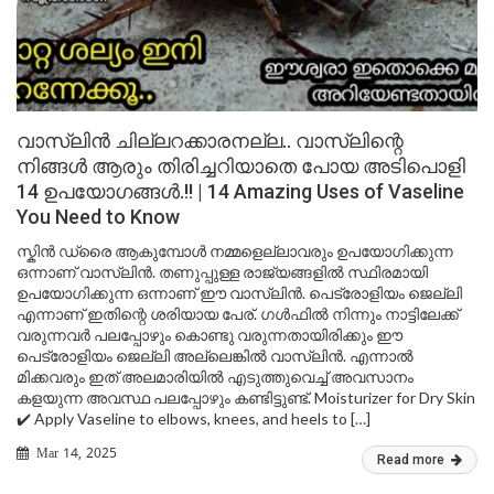
വാസ്‌ലിന്‍ ചില്ലറക്കാരനല്ല.. വാസ്‌ലിന്റെ
നിങ്ങൾ ആരും തിരിച്ചറിയാതെ പോയ അടിപൊളി
14 ഉപയോഗങ്ങൾ.!! | 14 Amazing Uses of Vaseline
You Need to Know
സ്കിൻ ഡ്രൈ ആകുമ്പോൾ നമ്മളെല്ലാവരും ഉപയോഗിക്കുന്ന
ഒന്നാണ് വാസ്‌ലിൻ. തണുപ്പുള്ള രാജ്യങ്ങളിൽ സ്ഥിരമായി
ഉപയോഗിക്കുന്ന ഒന്നാണ് ഈ വാസ്‌ലിന്‍. പെട്രോളിയം ജെല്ലി
എന്നാണ് ഇതിന്റെ ശരിയായ പേര്. ഗൾഫിൽ നിന്നും നാട്ടിലേക്ക്
വരുന്നവർ പലപ്പോഴും കൊണ്ടു വരുന്നതായിരിക്കും ഈ
പെട്രോളിയം ജെല്ലി അല്ലെങ്കിൽ വാസ്‌ലിൻ. എന്നാൽ
മിക്കവരും ഇത് അലമാരിയിൽ എടുത്തുവെച്ച് അവസാനം
കളയുന്ന അവസ്ഥ പലപ്പോഴും കണ്ടിട്ടുണ്ട്. Moisturizer for Dry Skin
✔️ Apply Vaseline to elbows, knees, and heels to […]
Mar 14, 2025
Read more