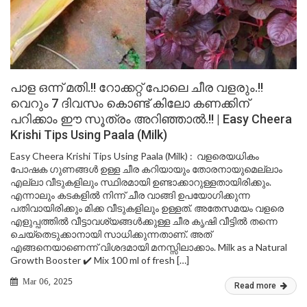
പാള ഒന്ന് മതി.!! റോക്കറ്റ് പോലെ ചീര വളരും.!!
വെറും 7 ദിവസം കൊണ്ട് കിലോ കണക്കിന്
പറിക്കാം ഈ സൂത്രം അറിഞ്ഞാൽ.!! | Easy Cheera
Krishi Tips Using Paala (Milk)
Easy Cheera Krishi Tips Using Paala (Milk) : വളരെയധികം
പോഷക ഗുണങ്ങൾ ഉള്ള ചീര കറിയായും തോരനായുമെല്ലാം
എല്ലാ വീടുകളിലും സ്ഥിരമായി ഉണ്ടാക്കാറുള്ളതായിരിക്കും.
എന്നാലും കടകളിൽ നിന്ന് ചീര വാങ്ങി ഉപയോഗിക്കുന്ന
പതിവായിരിക്കും മിക്ക വീടുകളിലും ഉള്ളത്. അതേസമയം വളരെ
എളുപ്പത്തിൽ വീട്ടാവശ്യങ്ങൾക്കുള്ള ചീര കൃഷി വീട്ടിൽ തന്നെ
ചെയ്തെടുക്കാനായി സാധിക്കുന്നതാണ്. അത്
എങ്ങനെയാണെന്ന് വിശദമായി മനസ്സിലാക്കാം. Milk as a Natural
Growth Booster ✔️ Mix 100 ml of fresh […]
Mar 06, 2025
Read more