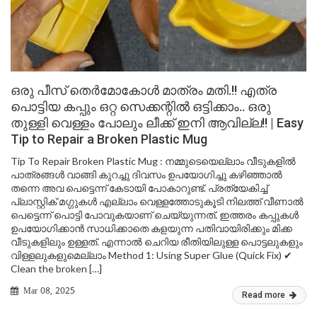
ഒരു പീസ് തെർമോകോൾ മാത്രം മതി.!! എത്ര
പൊട്ടിയ കപ്പും ഒറ്റ സെക്കന്റിൽ ഒട്ടിക്കാം.. ഒരു
തുള്ളി വെള്ളം പോലും ലീക്ക് ഇനി ആവില്ല!! | Easy
Tip to Repair a Broken Plastic Mug
Tip To Repair Broken Plastic Mug : നമ്മുടെയെല്ലാം വീടുകളിൽ
പാത്രങ്ങൾ വാങ്ങി കുറച്ചു ദിവസം ഉപയോഗിച്ചു കഴിഞ്ഞാൽ
തന്നെ അവ പെട്ടെന്ന് കേടായി പോകാറുണ്ട്. പ്രത്യേകിച്ച്
പ്ലാസ്റ്റിക് മഗ്ഗുകൾ എല്ലാം വെള്ളത്തോടുകൂടി നിലത്ത് വീണാൽ
പെട്ടെന്ന് പൊട്ടി പോവുകയാണ് ചെയ്യുന്നത്. ഇത്തരം കപ്പുകൾ
ഉപയോഗിക്കാൻ സാധിക്കാതെ കളയുന്ന പതിവായിരിക്കും മിക്ക
വീടുകളിലും ഉള്ളത്. എന്നാൽ ചെറിയ രീതിയിലുള്ള പൊട്ടലുകളും
വിള്ളലുകളുമെല്ലാം Method 1: Using Super Glue (Quick Fix) ✔
Clean the broken […]
Mar 08, 2025
Read more