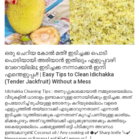
ഒരു ചെറിയ കോൽ മതി! ഇടിച്ചക്ക പൊടി
പൊടിയായി അരിയാൻ ഇതിലും എളുപ്പവഴി
വേറെയില്ല; ഇടിച്ചക്ക നന്നാക്കാൻ ഇനി
എന്തെളുപ്പം!! | Easy Tips to Clean Idichakka
(Tender Jackfruit) Without a Mess
Idichakka Cleaning Tips : തണുപ്പുകാലമായാൽ നമ്മുടെയെല്ലാം
വീടുകളിൽ ധാരാളം ഉണ്ടാകാറുള്ള ഒന്നായിരിക്കും ഇടിച്ചക്ക. അത്
ഉപയോഗിച്ച് രുചിയുള്ള തോരനും കറിയുമെല്ലാം വളരെ
എളുപ്പത്തിൽ തയ്യാറാക്കി എടുക്കാവുന്നതാണ്. എന്നാൽ
ഇടിച്ചക്ക വൃത്തിയാക്കുക എന്നതാണ് കുറച്ച് പണിയുള്ള കാര്യം.
മിക്കപ്പോഴും അത് വൃത്തിയാക്കി എടുക്കുമ്പോഴേക്കും കത്തിയും
കൈയുമെല്ലാം ചക്കമുളഞ്ഞി ഒട്ടി പിടിക്കുന്ന അവസ്ഥ
ഉണ്ടാകാറുണ്ട്. Coconut oil / Any cooking oil 🥥✔️ Sharp knife 🔪✔️
Newspaper or Banana Leaf 🍃✔️ Lemon or […]