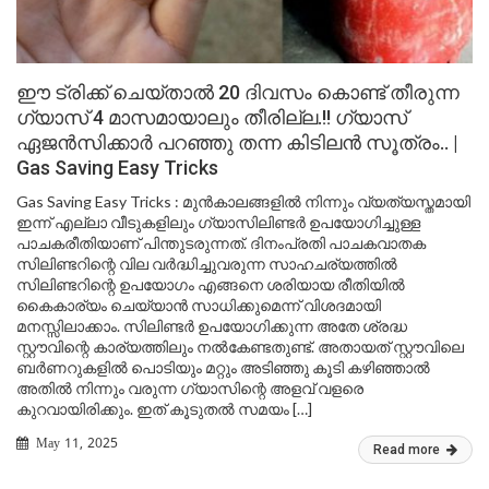
ഈ ട്രിക്ക് ചെയ്‌താൽ 20 ദിവസം കൊണ്ട് തീരുന്ന
ഗ്യാസ് 4 മാസമായാലും തീരില്ല.!! ഗ്യാസ്
ഏജൻസിക്കാർ പറഞ്ഞു തന്ന കിടിലൻ സൂത്രം.. |
Gas Saving Easy Tricks
Gas Saving Easy Tricks : മുൻകാലങ്ങളിൽ നിന്നും വ്യത്യസ്തമായി
ഇന്ന് എല്ലാ വീടുകളിലും ഗ്യാസിലിണ്ടർ ഉപയോഗിച്ചുള്ള
പാചകരീതിയാണ് പിന്തുടരുന്നത്. ദിനംപ്രതി പാചകവാതക
സിലിണ്ടറിന്റെ വില വർദ്ധിച്ചുവരുന്ന സാഹചര്യത്തിൽ
സിലിണ്ടറിന്റെ ഉപയോഗം എങ്ങനെ ശരിയായ രീതിയിൽ
കൈകാര്യം ചെയ്യാൻ സാധിക്കുമെന്ന് വിശദമായി
മനസ്സിലാക്കാം. സിലിണ്ടർ ഉപയോഗിക്കുന്ന അതേ ശ്രദ്ധ
സ്റ്റൗവിന്റെ കാര്യത്തിലും നൽകേണ്ടതുണ്ട്. അതായത് സ്റ്റൗവിലെ
ബർണറുകളിൽ പൊടിയും മറ്റും അടിഞ്ഞു കൂടി കഴിഞ്ഞാൽ
അതിൽ നിന്നും വരുന്ന ഗ്യാസിന്റെ അളവ് വളരെ
കുറവായിരിക്കും. ഇത് കൂടുതൽ സമയം […]
May 11, 2025
Read more