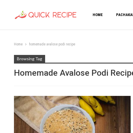
HOME
PACHAKA
Home
homemade avalose podi recipe
Browsing Tag
Homemade Avalose Podi Recip