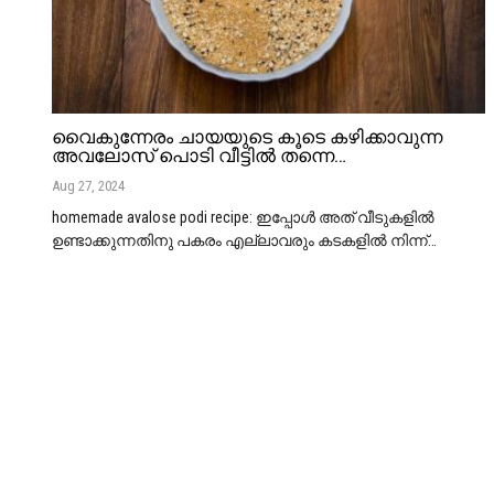
വൈകുന്നേരം ചായയുടെ കൂടെ കഴിക്കാവുന്ന
അവലോസ് പൊടി വീട്ടിൽ തന്നെ…
Aug 27, 2024
homemade avalose podi recipe: ഇപ്പോൾ അത് വീടുകളിൽ
ഉണ്ടാക്കുന്നതിനു പകരം എല്ലാവരും കടകളിൽ നിന്ന്
…