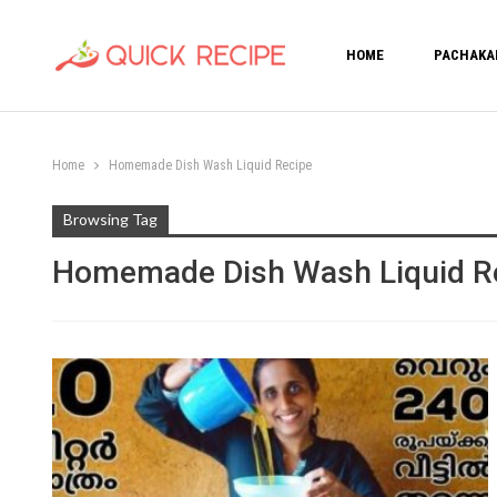
HOME
PACHAKA
Home
Homemade Dish Wash Liquid Recipe
Browsing Tag
Homemade Dish Wash Liquid R