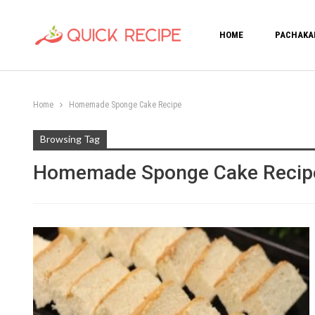
HOME
PACHAKA
Home
Homemade Sponge Cake Recipe
Browsing Tag
Homemade Sponge Cake Recip