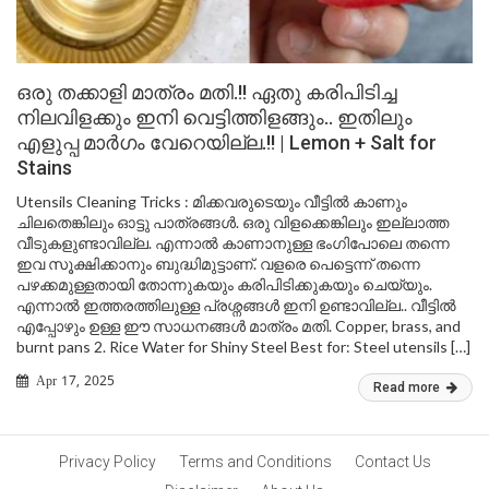
ഒരു തക്കാളി മാത്രം മതി.!! ഏതു കരിപിടിച്ച
നിലവിളക്കും ഇനി വെട്ടിത്തിളങ്ങും.. ഇതിലും
എളുപ്പ മാർഗം വേറെയില്ല.!! | Lemon + Salt for
Stains
Utensils Cleaning Tricks : മിക്കവരുടെയും വീട്ടിൽ കാണും
ചിലതെങ്കിലും ഓട്ടു പാത്രങ്ങൾ. ഒരു വിളക്കെങ്കിലും ഇല്ലാത്ത
വീടുകളുണ്ടാവില്ല. എന്നാൽ കാണാനുള്ള ഭംഗിപോലെ തന്നെ
ഇവ സൂക്ഷിക്കാനും ബുദ്ധിമുട്ടാണ്. വളരെ പെട്ടെന്ന് തന്നെ
പഴക്കമുള്ളതായി തോന്നുകയും കരിപിടിക്കുകയും ചെയ്യും.
എന്നാൽ ഇത്തരത്തിലുള്ള പ്രശ്നങ്ങൾ ഇനി ഉണ്ടാവില്ല.. വീട്ടിൽ
എപ്പോഴും ഉള്ള ഈ സാധനങ്ങൾ മാത്രം മതി. Copper, brass, and
burnt pans 2. Rice Water for Shiny Steel Best for: Steel utensils […]
Apr 17, 2025
Read more
Privacy Policy
Terms and Conditions
Contact Us