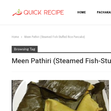
HOME
PACHAKA
Home
Meen Pathiri (Steamed Fish-Stuffed Rice Pancake)
Browsing Tag
Meen Pathiri (Steamed Fish-St