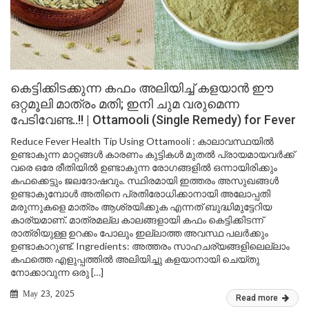
കെട്ടിക്കിടക്കുന്ന കഫം അലിയിച്ച് കളയാൻ ഈ
ഒറ്റമൂലി മാത്രം മതി; ഇനി ചുമ വരുമെന്ന
പേടിവേണ്ട..!! | Ottamooli (Single Remedy) for Fever
Reduce Fever Health Tip Using Ottamooli : കാലാവസ്ഥയിൽ
ഉണ്ടാകുന്ന മാറ്റങ്ങൾ കാരണം കുട്ടികൾ മുതൽ പ്രായമായവർക്ക്
വരെ ഒരേ രീതിയിൽ ഉണ്ടാകുന്ന രോഗങ്ങളിൽ ഒന്നായിരിക്കും
കഫക്കെട്ടും ജലദോഷവും. സ്ഥിരമായി ഇത്തരം അസുഖങ്ങൾ
ഉണ്ടാകുമ്പോൾ അതിനെ പ്രതിരോധിക്കാനായി അലോപ്പതി
മരുന്നുകളെ മാത്രം ആശ്രയിക്കുക എന്നത് ബുദ്ധിമുട്ടേറിയ
കാര്യമാണ്. മാത്രമല്ല കാലങ്ങളായി കഫം കെട്ടിക്കിടന്ന്
രാത്രിയുള്ള ഉറക്കം പോലും ഇല്ലാത്ത അവസ്ഥ പലർക്കും
ഉണ്ടാകാറുണ്ട്. Ingredients: അത്തരം സാഹചര്യങ്ങളിലെല്ലാം
കഫത്തെ എളുപ്പത്തിൽ അലിയിച്ചു കളയാനായി ചെയ്തു
നോക്കാവുന്ന ഒരു […]
May 23, 2025
Read more