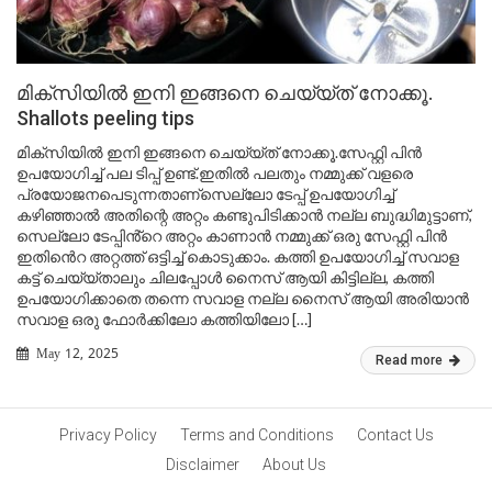
മിക്സിയിൽ ഇനി ഇങ്ങനെ ചെയ്യ്ത് നോക്കൂ.
Shallots peeling tips
മിക്സിയിൽ ഇനി ഇങ്ങനെ ചെയ്യ്ത് നോക്കൂ.സേഫ്റ്റി പിൻ
ഉപയോഗിച്ച് പല ടിപ്പ് ഉണ്ട്.ഇതിൽ പലതും നമ്മുക്ക് വളരെ
പ്രയോജനപെടുന്നതാണ്സെല്ലോ ടേപ്പ് ഉപയോഗിച്ച്
കഴിഞ്ഞാൽ അതിന്റെ അറ്റം കണ്ടുപിടിക്കാൻ നല്ല ബുദ്ധിമുട്ടാണ്,
സെല്ലോ ടേപ്പിൻ്റെ അറ്റം കാണാൻ നമ്മുക്ക് ഒരു സേഫ്റ്റി പിൻ
ഇതിൻെറ അറ്റത്ത് ഒട്ടിച്ച് കൊടുക്കാം. കത്തി ഉപയോഗിച്ച് സവാള
കട്ട് ചെയ്യ്താലും ചിലപ്പോൾ നൈസ് ആയി കിട്ടില്ല, കത്തി
ഉപയോഗിക്കാതെ തന്നെ സവാള നല്ല നൈസ് ആയി അരിയാൻ
സവാള ഒരു ഫോർക്കിലോ കത്തിയിലോ […]
May 12, 2025
Read more
Privacy Policy
Terms and Conditions
Contact Us
Disclaimer
About Us