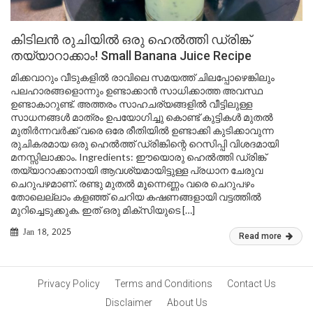
കിടിലൻ രുചിയിൽ ഒരു ഹെൽത്തി ഡ്രിങ്ക്
തയ്യാറാക്കാം! Small Banana Juice Recipe
മിക്കവാറും വീടുകളിൽ രാവിലെ സമയത്ത് ചിലപ്പോഴെങ്കിലും
പലഹാരങ്ങളൊന്നും ഉണ്ടാക്കാൻ സാധിക്കാത്ത അവസ്ഥ
ഉണ്ടാകാറുണ്ട്. അത്തരം സാഹചര്യങ്ങളിൽ വീട്ടിലുള്ള
സാധനങ്ങൾ മാത്രം ഉപയോഗിച്ചു കൊണ്ട് കുട്ടികൾ മുതൽ
മുതിർന്നവർക്ക് വരെ ഒരേ രീതിയിൽ ഉണ്ടാക്കി കുടിക്കാവുന്ന
രുചികരമായ ഒരു ഹെൽത്ത് ഡ്രിങ്കിന്റെ റെസിപ്പി വിശദമായി
മനസ്സിലാക്കാം. Ingredients: ഈയൊരു ഹെൽത്തി ഡ്രിങ്ക്
തയ്യാറാക്കാനായി ആവശ്യമായിട്ടുള്ള പ്രധാന ചേരുവ
ചെറുപഴമാണ്. രണ്ടു മുതൽ മൂന്നെണ്ണം വരെ ചെറുപഴം
തോലെല്ലാം കളഞ്ഞ് ചെറിയ കഷണങ്ങളായി വട്ടത്തിൽ
മുറിച്ചെടുക്കുക. ഇത് ഒരു മിക്സിയുടെ […]
Jan 18, 2025
Read more
Privacy Policy
Terms and Conditions
Contact Us
Disclaimer
About Us