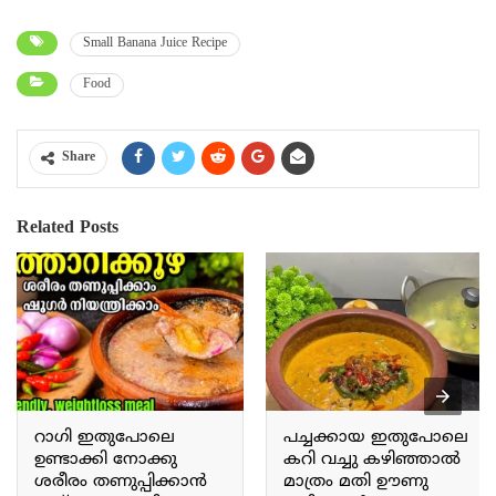
Small Banana Juice Recipe
Food
Share
Related Posts
റാഗി ഇതുപോലെ
പച്ചക്കായ ഇതുപോലെ
ഉണ്ടാക്കി നോക്കു
കറി വച്ചു കഴിഞ്ഞാൽ
ശരീരം തണുപ്പിക്കാൻ
മാത്രം മതി ഊണു