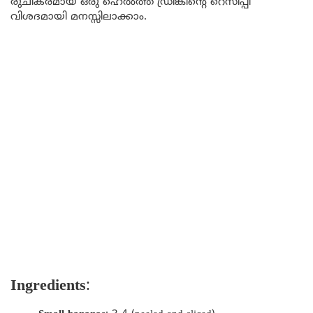
രുചികരമായ ഒരു ഹെൽത്ത് ഡ്രിങ്കിന്റെ റെസിപ്പി
വിശദമായി മനസ്സിലാക്കാം.
Ingredients
: