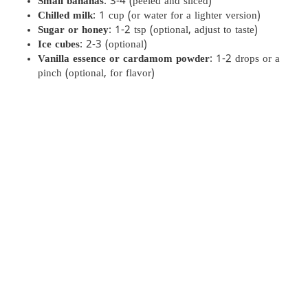
Small bananas
: 3-4 (peeled and sliced)
Chilled milk
: 1 cup (or water for a lighter version)
Sugar or honey
: 1-2 tsp (optional, adjust to taste)
Ice cubes
: 2-3 (optional)
Vanilla essence or cardamom powder
: 1-2 drops or a
pinch (optional, for flavor)